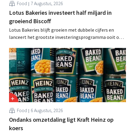
Food
7 Augustus, 2026
Lotus Bakeries investeert half miljard in
groeiend Biscoff
Lotus Bakeries blijft groeien met dubbele cijfers en
lanceert het grootste investeringsprogramma ooit om
de productiecapaciteit voor Biscoff uit te breiden: “We
moeten dit momentum grijpen”.
Food
6 Augustus, 2026
Ondanks omzetdaling ligt Kraft Heinz op
koers