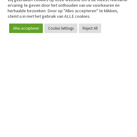
ervaring te geven door het onthouden van uw voorkeuren en
herhaalde bezoeken. Door op "Alles accepteren" te klikken,
stemt u in met het gebruik van ALLE cookies.
Alles accepteren
Cookie Settings
Reject All
Word lid
Sinds 2009 is RetailDetail hét toonaangevende B2B-
platform voor retail in Europa.
Als "100% trusted medium" en sterke retailcommunity biedt
RetailDetail professionals dagelijks betrouwbaar nieuws,
scherpe inzichten en relevante analyses uit de sector.
Daarnaast brengt RetailDetail de markt samen via
inspirerende events en exclusieve retailtours, waar
kennisdeling, netwerking en innovatie centraal staan.