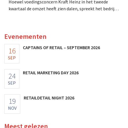
Hoewel voedingsconcern Kraft Heinz in het tweede
kwartaal de omzet heeft zien dalen, spreekt het bedrijf
toch van beter dan verwachte resultaten. De
multinational verhoogt de investeringen en de
vooruitzichten.
Evenementen
CAPTAINS OF RETAIL – SEPTEMBER 2026
16
SEP
RETAIL MARKETING DAY 2026
24
SEP
RETAILDETAIL NIGHT 2026
19
NOV
Meest gelezen