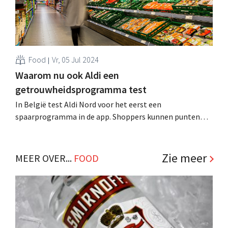
Food
Vr, 05 Jul 2024
Waarom nu ook Aldi een
getrouwheidsprogramma test
In België test Aldi Nord voor het eerst een
spaarprogramma in de app. Shoppers kunnen punten
sparen om ze in te wisselen voor gratis producten.
Uiteraard gaat het om meer dan enkel een middel om
klanten te binden. .
Zie meer
MEER OVER...
FOOD