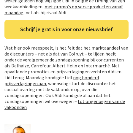
weken geleden nog wijzigde Lidl in België de timing van zijn
weekaanbiedingen,
met promo’s op verse producten vanaf
maandag
, net als bij rivaal Aldi.
Schrijf je gratis in voor onze nieuwsbrief
Wat hier ook meespeelt, is het feit dat het marktaandeel van
de discounters – net als dat van Colruyt – te lijden heeft
onder de veralgemeende zondagsopening bij concurrenten
als Delhaize, Carrefour, Albert Heijn en Intermarché. Met
opvallende promoties en prijsverlagingen vechten Aldi en
Lidl terug. Maandag kondigde Lidl
nog honderd
prijsverlagingen aan
, woensdag start de discounter het
sociaal overleg met de vakbonden op, over die
zondagsopeningen. Ook Aldi kondigde al aan dat het
zondagsopeningen wil overwegen –
tot ongenoegen van de
vakbonden
.