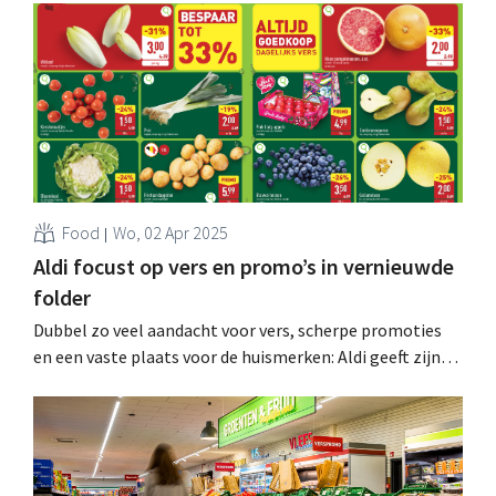
Heijn, Delhaize en Carrefour. Die zijn niet te spreken over
deze nieuwe zet in de supermarktoorlog. .
Food
Wo, 02 Apr 2025
Aldi focust op vers en promo’s in vernieuwde
folder
Dubbel zo veel aandacht voor vers, scherpe promoties
en een vaste plaats voor de huismerken: Aldi geeft zijn
wekelijkse folder vanaf volgende week een grondige
make-over. .