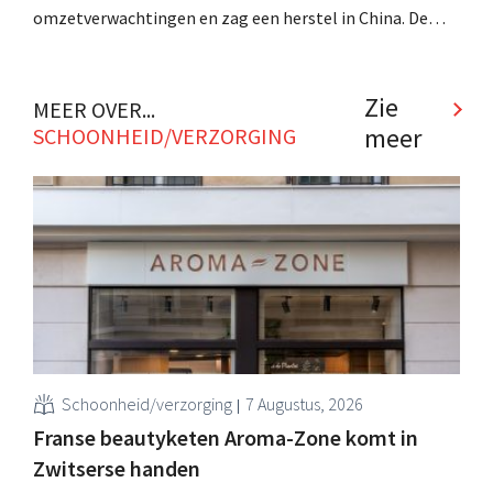
omzetverwachtingen en zag een herstel in China. De
eerste signalen wijzen erop dat de strategie van CEO
Stéphane de La Faverie aanslaat. .
Zie
MEER OVER...
meer
SCHOONHEID/VERZORGING
Schoonheid/verzorging
7 Augustus, 2026
Franse beautyketen Aroma-Zone komt in
Zwitserse handen