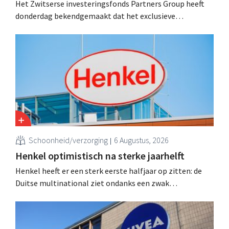
Het Zwitserse investeringsfonds Partners Group heeft
donderdag bekendgemaakt dat het exclusieve
onderhandelingen is aangegaan om het Franse
natuurlijke schoonheids- en wellnessmerk Aroma-Zone
over te nemen van de holding Eurazeo.
Schoonheid/verzorging
6 Augustus, 2026
Henkel optimistisch na sterke jaarhelft
Henkel heeft er een sterk eerste halfjaar op zitten: de
Duitse multinational ziet ondanks een zwak
consumentenvertrouwen groei voor de categorieën
haarverzorging en wasmiddelen en voert de
overnameactiviteiten op.