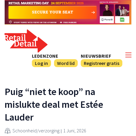
LEDENZONE
NIEUWSBRIEF
Log in
Word lid
Registreer gratis
Puig “niet te koop” na
mislukte deal met Estée
Lauder
Schoonheid/verzorging
1 Juni, 2026