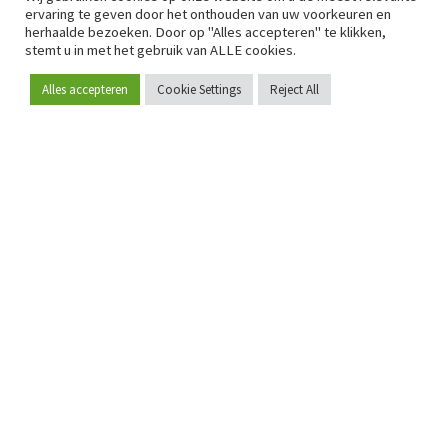
ervaring te geven door het onthouden van uw voorkeuren en
herhaalde bezoeken. Door op "Alles accepteren" te klikken,
stemt u in met het gebruik van ALLE cookies.
Alles accepteren
Cookie Settings
Reject All
Word lid
Sinds 2009 is RetailDetail hét toonaangevende B2B-
platform voor retail in Europa.
Als "100% trusted medium" en sterke retailcommunity biedt
RetailDetail professionals dagelijks betrouwbaar nieuws,
scherpe inzichten en relevante analyses uit de sector.
Daarnaast brengt RetailDetail de markt samen via
inspirerende events en exclusieve retailtours, waar
kennisdeling, netwerking en innovatie centraal staan.