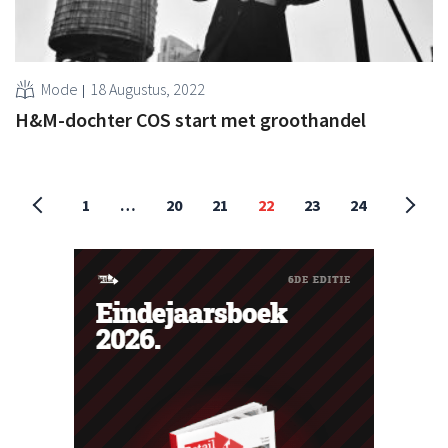
Mode
18 Augustus, 2022
H&M-dochter COS start met groothandel
1
…
20
21
22
23
24