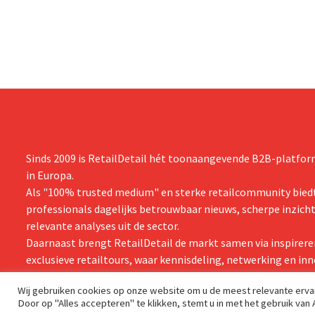
Sinds 2009 is RetailDetail hét toonaangevende B2B-platform
in Europa.
Als "100% trusted medium" en sterke retailcommunity biedt
professionals dagelijks betrouwbaar nieuws, scherpe inzich
relevante analyses uit de sector.
Daarnaast brengt RetailDetail de markt samen via inspirere
exclusieve retailtours, waar kennisdeling, netwerking en inn
centraal staan.
Wij gebruiken cookies op onze website om u de meest relevante erv
Door op "Alles accepteren" te klikken, stemt u in met het gebruik van