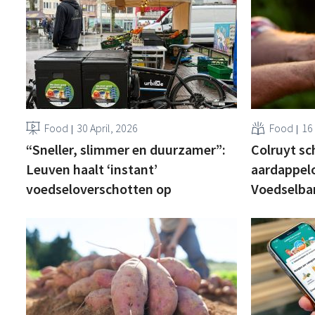
Food
30 April, 2026
Food
16
“Sneller, slimmer en duurzamer”:
Colruyt sc
Leuven haalt ‘instant’
aardappel
voedseloverschotten op
Voedselba