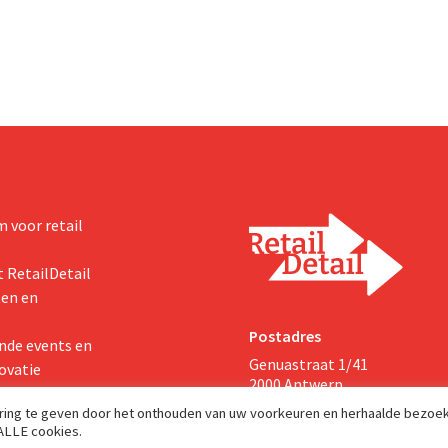
 voor retail
 RetailDetail
ten en
Postadres
nde events en
Genuastraat 1/41
ovatie
2000 Antwerp
aring te geven door het onthouden van uw voorkeuren en herhaalde bezoe
 ALLE cookies.