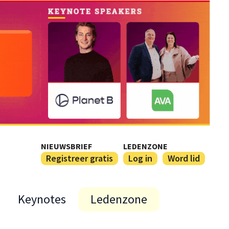
NIEUWSBRIEF
LEDENZONE
Registreer gratis
Log in
Word lid
Keynotes
Ledenzone