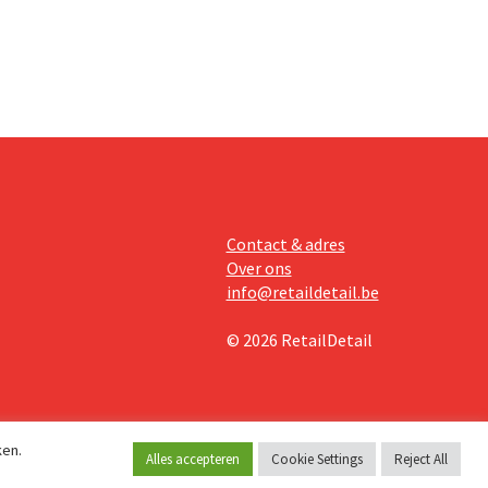
Contact & adres
Over ons
info@retaildetail.be
© 2026 RetailDetail
ken.
Alles accepteren
Cookie Settings
Reject All