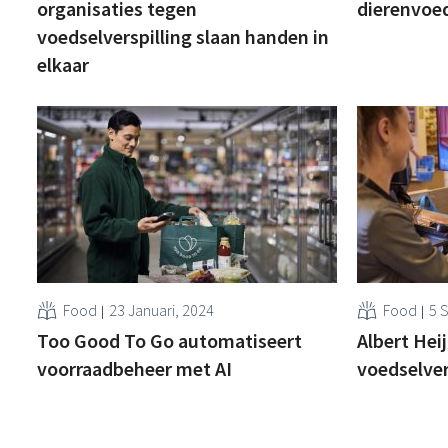
organisaties tegen
dierenvoe
voedselverspilling slaan handen in
elkaar
Food
23 Januari, 2024
Food
5 
Too Good To Go automatiseert
Albert Hei
voorraadbeheer met AI
voedselver