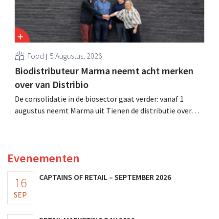
Food
5 Augustus, 2026
Biodistributeur Marma neemt acht merken
over van Distribio
De consolidatie in de biosector gaat verder: vanaf 1
augustus neemt Marma uit Tienen de distributie over
van acht ecologische voedingsmerken van Distribio.
Beide bedrijven willen zich zo sterker op hun
kernactiviteiten concentreren.
Evenementen
CAPTAINS OF RETAIL – SEPTEMBER 2026
16
SEP