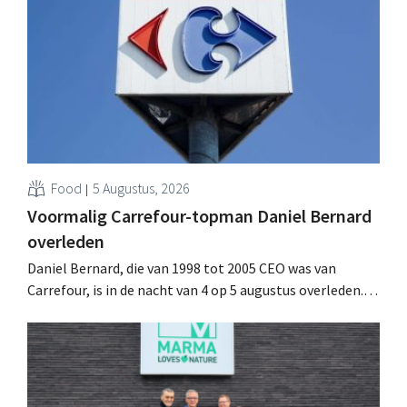
multinational verhoogt de investeringen en de
vooruitzichten.
Food
5 Augustus, 2026
Voormalig Carrefour-topman Daniel Bernard
overleden
Daniel Bernard, die van 1998 tot 2005 CEO was van
Carrefour, is in de nacht van 4 op 5 augustus overleden.
Hij versterkte de internationale activiteiten van de
retailer, realiseerde de fusie met Promodès en nam
toenmalig Belgisch marktleider GB over.