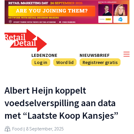
LEDENZONE
NIEUWSBRIEF
Log in
Word lid
Registreer gratis
Albert Heijn koppelt
voedselverspilling aan data
met “Laatste Koop Kansjes”
Food
8 September, 2025