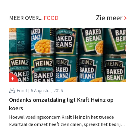
producten in de snelverkoop gaan. De zogeheten
‘Laatste Kans Koopjes’ zijn een initiatief tegen
voedselverspilling. .
Zie meer
MEER OVER...
FOOD
Food
6 Augustus, 2026
Ondanks omzetdaling ligt Kraft Heinz op
koers
Hoewel voedingsconcern Kraft Heinz in het tweede
kwartaal de omzet heeft zien dalen, spreekt het bedrijf
toch van beter dan verwachte resultaten. De