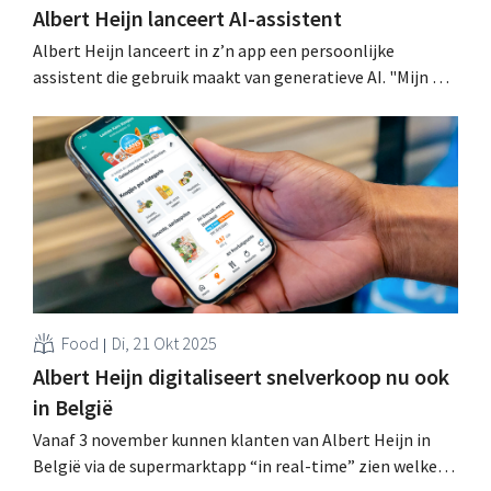
Albert Heijn lanceert AI-assistent
Albert Heijn lanceert in z’n app een persoonlijke
assistent die gebruik maakt van generatieve AI. "Mijn AH
Assistent" inspireert klanten met recepten,
productsuggesties en praktische tips voor het koken of
bewaren van gerechten. .
Food
Di, 21 Okt 2025
Albert Heijn digitaliseert snelverkoop nu ook
in België
Vanaf 3 november kunnen klanten van Albert Heijn in
België via de supermarktapp “in real-time” zien welke