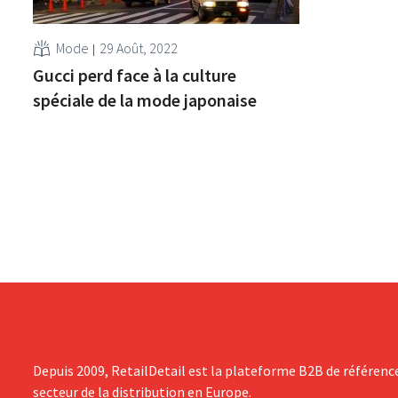
Mode
29 Août, 2022
Gucci perd face à la culture
spéciale de la mode japonaise
Depuis 2009, RetailDetail est la plateforme B2B de référenc
secteur de la distribution en Europe.