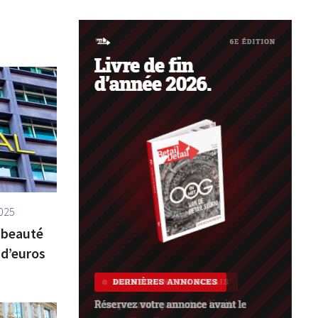
025
n beauté
 d’euros