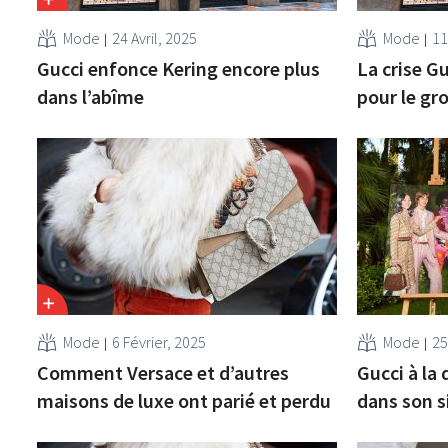
Mode
24 Avril, 2025
Mode
11
Gucci enfonce Kering encore plus
La crise G
dans l’abîme
pour le gr
Mode
6 Février, 2025
Mode
25
Comment Versace et d’autres
Gucci à la 
maisons de luxe ont parié et perdu
dans son s