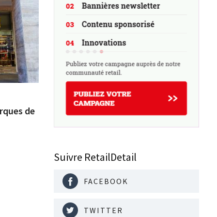
arques de
Suivre RetailDetail
FACEBOOK
TWITTER