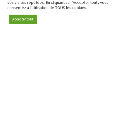
vos visites répétées. En cliquant sur ‘Accepter tout’, vous
consentez à l'utilisation de TOUS les cookies.
Accepter tout
Devenez membre
Depuis 2009, RetailDetail est la plateforme B2B de référence
pour le secteur de la distribution en Europe.
En tant que "média 100 % fiable " et communauté dynamique
du secteur de la distribution, RetailDetail propose chaque
jour aux professionnels des actualités fiables, des
informations perspicaces et des analyses pertinentes issues
du secteur.
De plus, RetailDetail rassemble les acteurs du marché à
travers des événements inspirants et des visites exclusives de