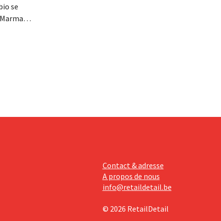
bio se
, Marma,
mentaires
ises
davantage
Contact & adresse
A propos de nous
info@retaildetail.be
© 2026 RetailDetail