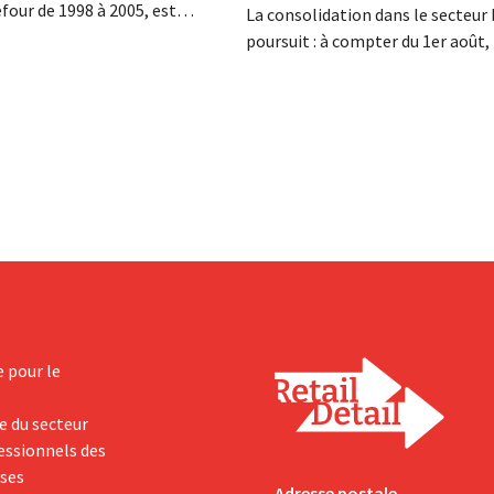
four de 1998 à 2005, est
La consolidation dans le secteur 
a nuit du 4 au 5 août. Il a
poursuit : à compter du 1er août
 activités internationales de
basée à Tirlemont, reprendra la
mené à bien la fusion avec
distribution de huit marques ali
racheté GB, alors leader du
bio de Distribio. Les deux entrepr
e.
souhaitent ainsi se concentrer 
sur leurs activités principales.
e pour le
e du secteur
fessionnels des
yses
Adresse postale