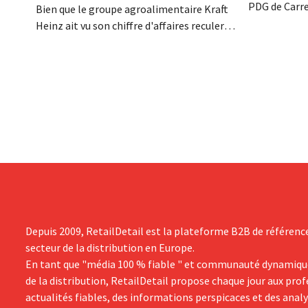
PDG de Carre
Bien que le groupe agroalimentaire Kraft
décédé dans l
Heinz ait vu son chiffre d'affaires reculer
renforcé les
au deuxième trimestre, l'entreprise fait
l'enseigne, 
néanmoins état de résultats supérieurs
Promodès et 
aux prévisions. La multinationale
marché belg
augmente ses investissements et revoit
ses prévisions à la hausse.
Depuis 2009, RetailDetail est la plateforme B2B de référenc
secteur de la distribution en Europe.
En tant que "média 100 % fiable " et communauté dynamiqu
de la distribution, RetailDetail propose chaque jour aux pro
actualités fiables, des informations perspicaces et des anal