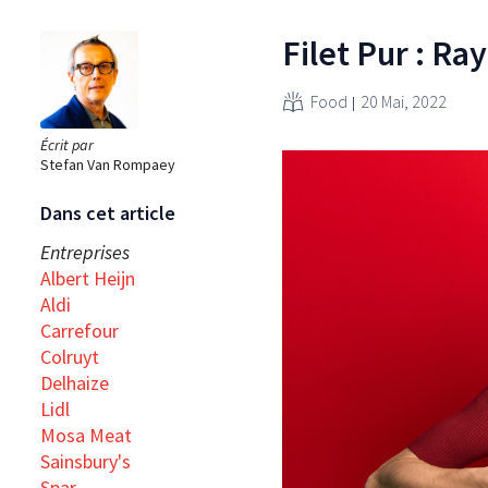
Filet Pur : Ray
Food
20 Mai, 2022
Écrit par
Stefan Van Rompaey
Dans cet article
Entreprises
Albert Heijn
Aldi
Carrefour
Colruyt
Delhaize
Lidl
Mosa Meat
Sainsbury's
Spar