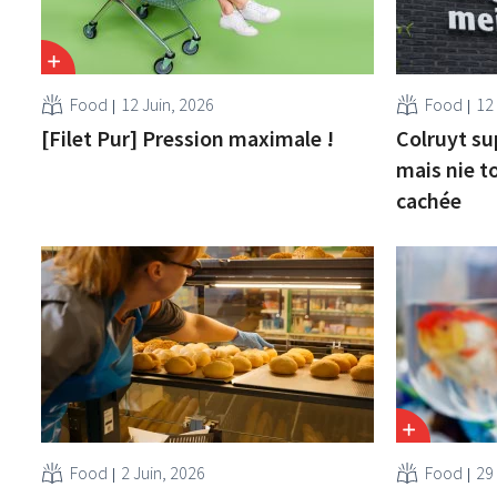
Food
12 Juin, 2026
Food
12
[Filet Pur] Pression maximale !
Colruyt su
mais nie t
cachée
Food
2 Juin, 2026
Food
29