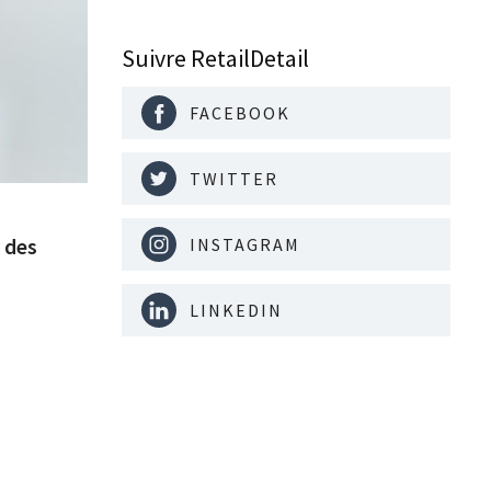
Suivre RetailDetail
FACEBOOK
TWITTER
r des
INSTAGRAM
LINKEDIN