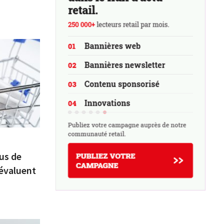
lus de
 évaluent