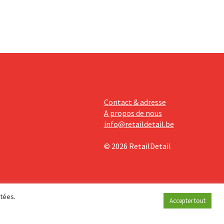
Contact & adresse
A propos de nous
info@retaildetail.be
© 2026 RetailDetail
étées.
Accepter tout