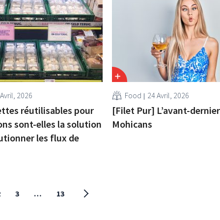
Avril, 2026
Food
24 Avril, 2026
ttes réutilisables pour
[Filet Pur] L’avant-dernie
s sont-elles la solution
Mohicans
utionner les flux de
2
3
…
13