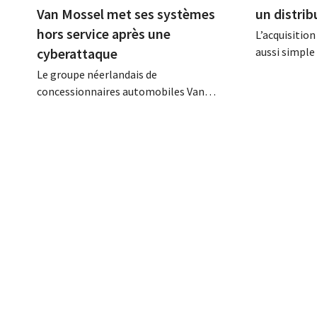
Van Mossel met ses systèmes
un distri
hors service après une
L’acquisition
cyberattaque
aussi simple
soda, estime
Le groupe néerlandais de
Le retailer 
concessionnaires automobiles Van
de vendre de
Mossel, qui compte 571 succursales en
distributeur
Europe, a mis ses propres systèmes
prévues Aliba
informatiques à l'arrêt le week-end
ambitions da
dernier après avoir été victime d'une
concluant un 
cyberattaque ciblée. Grâce à cette
réaction rapide, l'impact a été limité.