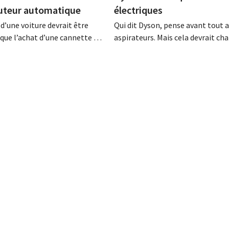
buteur automatique
électriques
 d’une voiture devrait être
Qui dit Dyson, pense avant tout 
 que l’achat d’une cannette de
aspirateurs. Mais cela devrait cha
 le patron d’Alibaba Jack Ma.
d’ici 2020 l’entreprise britanniqu
chinois envisage concrètement
l’intention de se lancer sur le m
s voitures via un gigantesque
voitures électriques. Pas pour le
 automatique. Deux ouvertures
public Dyson compte investir pa
ba avait déjà affiché ses
de 2 milliards de livres (2,3 millia
ns le secteur automobile, en
d’euros) dans une voiture électriqu
accord...