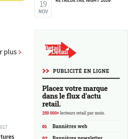
19
NOV
r plus
2017
itures