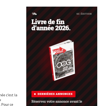
née c’est la
u
 Pour ce