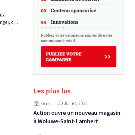
aux
nger, car
e a
arché des
 grand
s moins
rds
e...
Les plus lus
30 Juillet, 2026
Général
Action ouvre un nouveau magasin
à Woluwe-Saint-Lambert