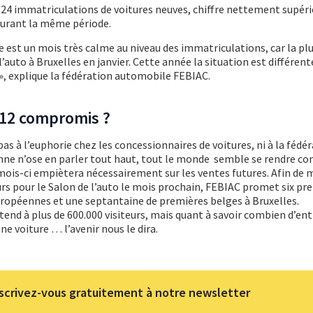
24 immatriculations de voitures neuves, chiffre nettement supéri
durant la même période.
est un mois très calme au niveau des immatriculations, car la pl
’auto à Bruxelles en janvier. Cette année la situation est différent
», explique la fédération automobile FEBIAC.
012 compromis ?
as à l’euphorie chez les concessionnaires de voitures, ni à la fédé
ne n’ose en parler tout haut, tout le monde semble se rendre c
mois-ci empiètera nécessairement sur les ventes futures. Afin de 
our le Salon de l’auto le mois prochain, FEBIAC promet six pr
uropéennes et une septantaine de premières belges à Bruxelles.
tend à plus de 600.000 visiteurs, mais quant à savoir combien d’ent
e voiture … l’avenir nous le dira.
scrivez-vous gratuitement à notre newsletter