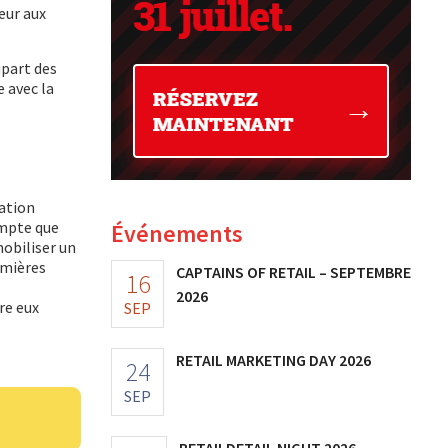
eur aux
upart des
e avec la
ration
ompte que
Événements
mobiliser un
emières
CAPTAINS OF RETAIL – SEPTEMBRE
16
2026
re eux
SEP
RETAIL MARKETING DAY 2026
24
SEP
RETAILDETAIL NIGHT 2026