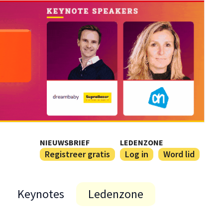
NIEUWSBRIEF
LEDENZONE
Registreer gratis
Log in
Word lid
Keynotes
Ledenzone