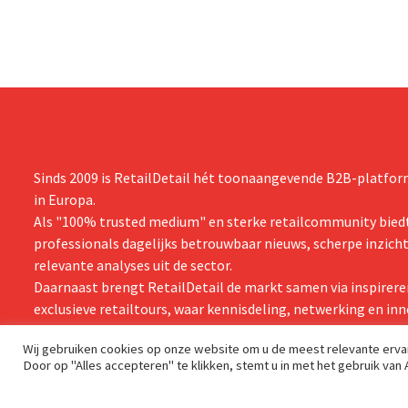
Sinds 2009 is RetailDetail hét toonaangevende B2B-platform
in Europa.
Als "100% trusted medium" en sterke retailcommunity biedt
professionals dagelijks betrouwbaar nieuws, scherpe inzich
relevante analyses uit de sector.
Daarnaast brengt RetailDetail de markt samen via inspirere
exclusieve retailtours, waar kennisdeling, netwerking en inn
centraal staan.
Wij gebruiken cookies op onze website om u de meest relevante erv
Door op "Alles accepteren" te klikken, stemt u in met het gebruik van