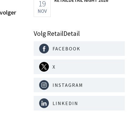
19
NOV
pvolger
Volg RetailDetail
FACEBOOK
X
INSTAGRAM
LINKEDIN