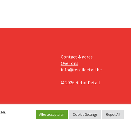
Contact & adres
Over ons
info@retaildetail.be
© 2026 RetailDetail
ken.
Alles accepteren
Cookie Settings
Reject All