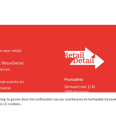
 voor retail
 RetailDetail
ten en
Postadres
nde events en
Genuastraat 1/41
ovatie
2000 Antwerp
aring te geven door het onthouden van uw voorkeuren en herhaalde bezoe
 ALLE cookies.