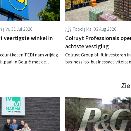
n
Vr, 31 Jul 2026
Food
Ma, 03 Aug 2026
 veertigste winkel in
Colruyt Professionals ope
achtste vestiging
scountketen TEDi nam vrijdag
Colruyt Group blijft investeren in
ijlpaal in België met de
business-to-businessactiviteiten
een veertigste filiaal. Het
augustus opent in Alleur de acht
jk snel voor de retailer, die
vestiging van Colruyt Professiona
pas sinds 2023 aanwezig is in het land. .
winkelformule die zich uitsluiten
Zie
professionele klanten. .