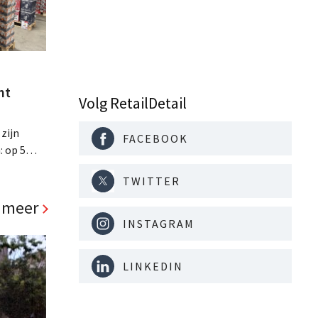
nt
Volg RetailDetail
 zijn
FACEBOOK
: op 5
ste
TWITTER
ls, de
d richt op
 meer
INSTAGRAM
LINKEDIN