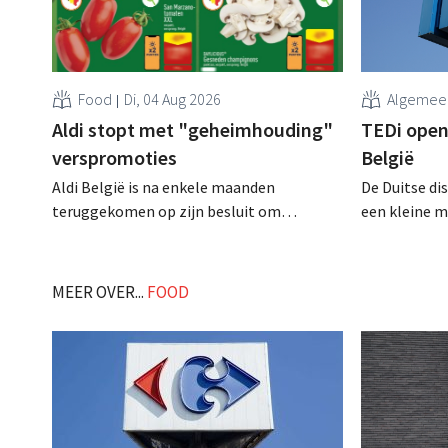
Food
Di, 04 Aug 2026
Algemee
Aldi stopt met "geheimhouding"
TEDi opent
verspromoties
België
Aldi België is na enkele maanden
De Duitse di
teruggekomen op zijn besluit om
een kleine m
folderpromoties voor verse producten op
opening van 
zijn website geheim te houden tot de
gaat behoorli
zondag voor ze in werking treden: "Onze
MEER OVER...
FOOD
klanten willen goed geïnformeerd
worden." .