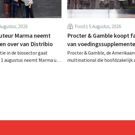
Augustus, 2026
Food
5 Augustus, 2026
buteur Marma neemt
Procter & Gamble koopt f
en over van Distribio
van voedingssupplement
tie in de biosector gaat
Procter & Gamble, de Amerikaan
f 1 augustus neemt Marma uit
multinational die hoofdzakelijk ac
stributie over van acht
verzorgings- en huishoudproduct
 voedingsmerken van
miljarden neer voor de overname
ide bedrijven willen zich zo
Thorne, een producent van
un kernactiviteiten
voedingssupplementen.
n.