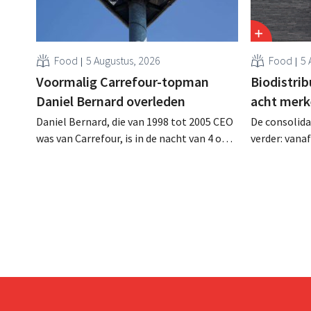
Food
5 Augustus, 2026
Food
5 
Voormalig Carrefour-topman
Biodistri
Daniel Bernard overleden
acht merk
Daniel Bernard, die van 1998 tot 2005 CEO
De consolida
was van Carrefour, is in de nacht van 4 op 5
verder: vana
augustus overleden. Hij versterkte de
Tienen de di
internationale activiteiten van de retailer,
ecologische
realiseerde de fusie met Promodès en
Distribio. Be
nam toenmalig Belgisch marktleider GB
sterker op h
over.
concentrere