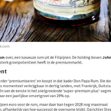
ck.com
Rum
over, een luxueuze rum uit de Filipijnen. De holding boven
John
sterk groeipotentieel heeft in de premiummarkt.
ent
rder ‘premiumiseren’ en koopt in dat kader Don Papa Rum. Die d
is momenteel verkrijgbaar in dertig landen, met Frankrijk, Duitsla
één van de eerste in het snelgroeiende ‘super-premium plus’-seg
jaar een jaarlijkse omzetgroei van 29% op.
iljoen euro voor de rum, maar daar kan tegen 2028 nog maximaal
, afhankelijk van hoe succesvol de overname blijkt. Oprichter Ste