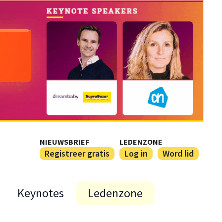
NIEUWSBRIEF
LEDENZONE
Registreer gratis
Log in
Word lid
Keynotes
Ledenzone