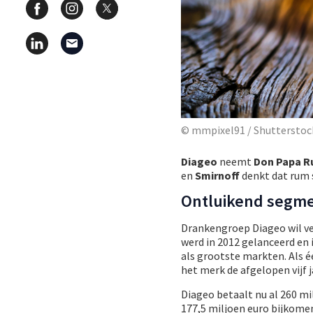
© mmpixel91 / Shuttersto
Diageo
neemt
Don Papa 
en
Smirnoff
denkt dat rum 
Ontluikend segm
Drankengroep Diageo wil ve
werd in 2012 gelanceerd en 
als grootste markten. Als 
het merk de afgelopen vijf 
Diageo betaalt nu al 260 m
177,5 miljoen euro bijkomen