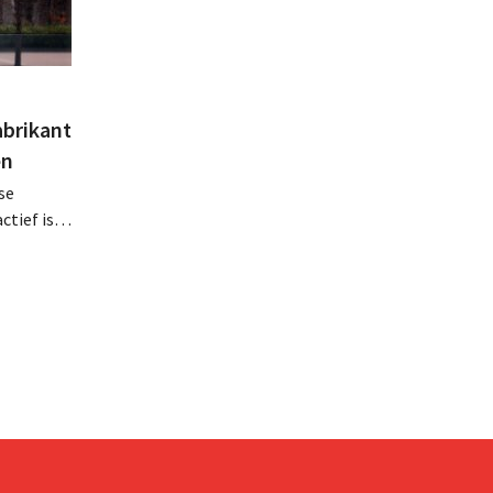
abrikant
en
se
tief is in
en, telt
 van