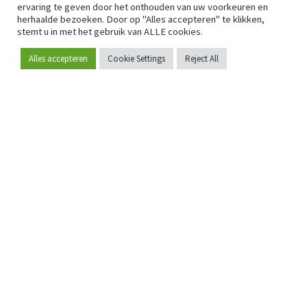
ervaring te geven door het onthouden van uw voorkeuren en
herhaalde bezoeken. Door op "Alles accepteren" te klikken,
stemt u in met het gebruik van ALLE cookies.
Alles accepteren
Cookie Settings
Reject All
Word lid
Sinds 2009 is RetailDetail hét toonaangevende B2B-
platform voor retail in Europa.
Als "100% trusted medium" en sterke retailcommunity biedt
RetailDetail professionals dagelijks betrouwbaar nieuws,
scherpe inzichten en relevante analyses uit de sector.
Daarnaast brengt RetailDetail de markt samen via
inspirerende events en exclusieve retailtours, waar
kennisdeling, netwerking en innovatie centraal staan.