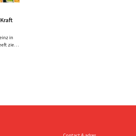
Kraft
inz in
eft zien
an beter
teringen
Contact & adres