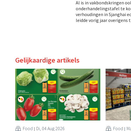
Al is in vakbondskringen oo
onderhandelingstafel te ko
verhoudingen in Sjanghai ec
leidde vorig jaar overigens 
Gelijkaardige artikels
Food
Di, 04 Aug 2026
Food
Ma