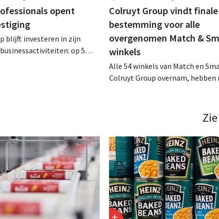
rofessionals opent
Colruyt Group vindt finale
estiging
bestemming voor alle
overgenomen Match & Sm
 blijft investeren in zijn
businessactiviteiten: op 5
winkels
nt in Alleur de achtste
Alle 54 winkels van Match en Sma
n Colruyt Professionals, de
Colruyt Group overnam, hebben 
e die zich uitsluitend richt op
intensief traject van tweeënhalf 
professionele klanten. .
definitieve bestemming gevonden
die bestemming voor sommige 
Zie
een sluiting. .