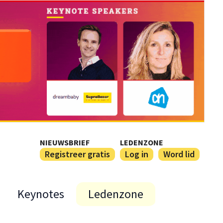
NIEUWSBRIEF
LEDENZONE
Registreer gratis
Log in
Word lid
Keynotes
Ledenzone