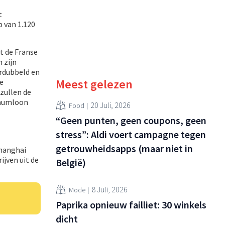
t
 van 1.120
t de Franse
 zijn
erdubbeld en
Meest gelezen
e
zullen de
imumloon
20 Juli, 2026
Food
“Geen punten, geen coupons, geen
stress”: Aldi voert campagne tegen
getrouwheidsapps (maar niet in
Shanghai
ijven uit de
België)
8 Juli, 2026
Mode
Paprika opnieuw failliet: 30 winkels
dicht