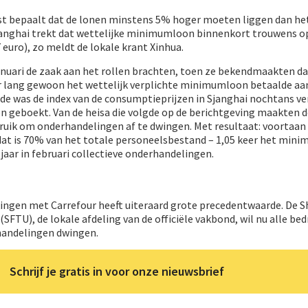
st bepaalt dat de lonen minstens 5% hoger moeten liggen dan he
anghai trekt dat wettelijke minimumloon binnenkort trouwens op
7 euro), zo meldt de lokale krant Xinhua.
anuari de zaak aan het rollen brachten, toen ze bekendmaakten da
r lang gewoon het wettelijk verplichte minimumloon betaalde aan
iode was de index van de consumptieprijzen in Sjanghai nochtans v
n geboekt. Van de heisa die volgde op de berichtgeving maakten d
ruik om onderhandelingen af te dwingen. Met resultaat: voortaan 
 dat is 70% van het totale personeelsbestand – 1,05 keer het min
aar in februari collectieve onderhandelingen.
ingen met Carrefour heeft uiteraard grote precedentwaarde. De 
SFTU), de lokale afdeling van de officiële vakbond, wil nu alle bedr
handelingen dwingen.
Schrijf je gratis in voor onze nieuwsbrief