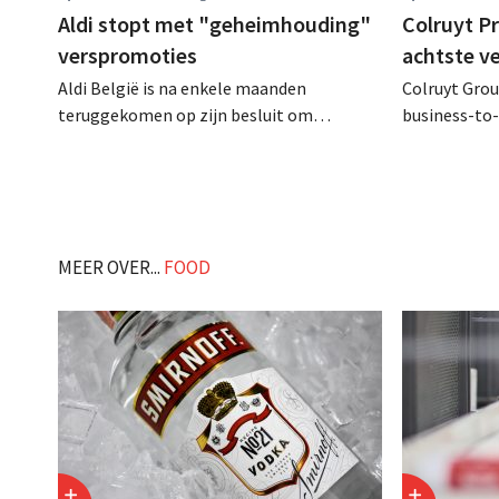
Aldi stopt met "geheimhouding"
Colruyt P
verspromoties
achtste v
Aldi België is na enkele maanden
Colruyt Group
teruggekomen op zijn besluit om
business-to-
folderpromoties voor verse producten op
augustus ope
zijn website geheim te houden tot de
vestiging va
zondag voor ze in werking treden: "Onze
winkelformul
klanten willen goed geïnformeerd
worden." .
MEER OVER...
FOOD