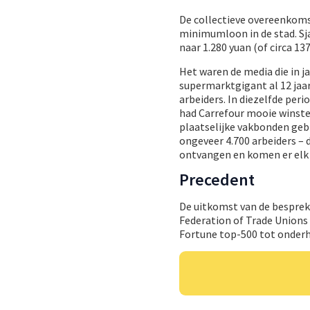
De collectieve overeenkom
minimumloon in de stad. Sj
naar 1.280 yuan (of circa 13
Het waren de media die in j
supermarktgigant al 12 jaa
arbeiders. In diezelfde per
had Carrefour mooie winste
plaatselijke vakbonden geb
ongeveer 4.700 arbeiders –
ontvangen en komen er elk j
Precedent
De uitkomst van de besprek
Federation of Trade Unions (
Fortune top-500 tot onder