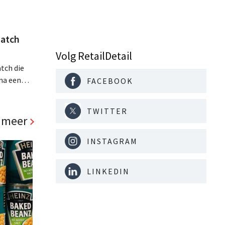
atch
Volg RetailDetail
tch die
na een
FACEBOOK
jaar hun
. Al is
TWITTER
panden
 meer
INSTAGRAM
LINKEDIN