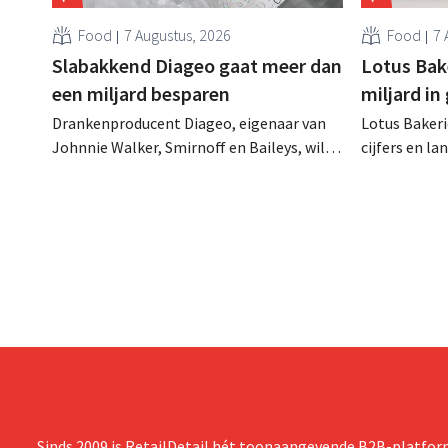
Food
7 Augustus, 2026
Food
7 
Slabakkend Diageo gaat meer dan
Lotus Bake
een miljard besparen
miljard in
Drankenproducent Diageo, eigenaar van
Lotus Bakeri
Johnnie Walker, Smirnoff en Baileys, wil
cijfers en l
na een omzetdaling fors in de kosten
investering
snijden en tegelijk investeren in groei voor
productiecap
onder andere Guiness en voorgemixte
breiden: “
cocktails.
grijpen”.
Sinds 2009 is RetailDetail hét toonaangevende B2B-platform