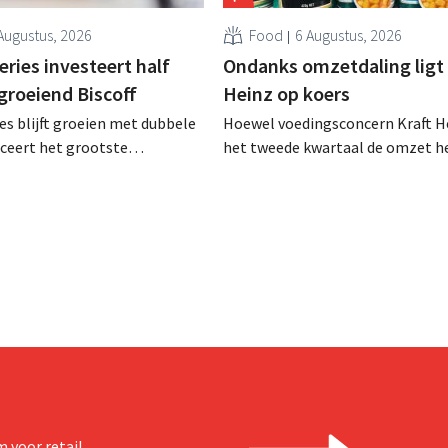
Augustus, 2026
Food
6 Augustus, 2026
ries investeert half
Ondanks omzetdaling ligt 
 groeiend Biscoff
Heinz op koers
es blijft groeien met dubbele
Hoewel voedingsconcern Kraft He
anceert het grootste
het tweede kwartaal de omzet he
sprogramma ooit om de
dalen, spreekt het bedrijf toch v
aciteit voor Biscoff uit te
dan verwachte resultaten. De
We moeten dit momentum
multinational verhoogt de inves
en de vooruitzichten.
 voor retail