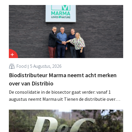
Hij versterkte de internationale activiteiten van de
retailer, realiseerde de fusie met Promodès en nam
toenmalig Belgisch marktleider GB over.
Food
5 Augustus, 2026
Biodistributeur Marma neemt acht merken
over van Distribio
De consolidatie in de biosector gaat verder: vanaf 1
augustus neemt Marma uit Tienen de distributie over
van acht ecologische voedingsmerken van Distribio.
Beide bedrijven willen zich zo sterker op hun
kernactiviteiten concentreren.