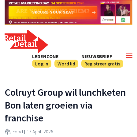
LEDENZONE
NIEUWSBRIEF
Log in
Word lid
Registreer gratis
Colruyt Group wil lunchketen
Bon laten groeien via
franchise
Food
17 April, 2026