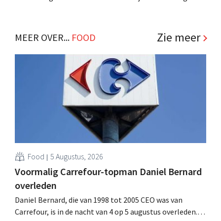
lunchketen Bon, eigendom van Colruyt Group. Jaarlijks
zullen meer dan 450.000 Bon-sandwiches mee aan boord
gaan op Europese vluchten. .
Zie meer
MEER OVER...
FOOD
Food
5 Augustus, 2026
Voormalig Carrefour-topman Daniel Bernard
overleden
Daniel Bernard, die van 1998 tot 2005 CEO was van
Carrefour, is in de nacht van 4 op 5 augustus overleden.