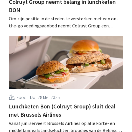
Colruyt Group neemt belang in lunchketen
BON
Om zijn positie in de steden te versterken met een on-
the-go voedingsaanbod neemt Colruyt Group een
belang in BON. Die keten met lunchbars in Antwerpen,
Brussel en Luik verkoopt zijn producten sowieso al bij
Okay Compact. .
Food
Do, 28 Mei 2026
Lunchketen Bon (Colruyt Group) sluit deal
met Brussels Airlines
Vanaf juni serveert Brussels Airlines op alle korte- en
middellangeafstandsvluchten broodjes van de Belgische