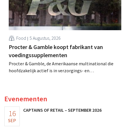
Food
5 Augustus, 2026
Procter & Gamble koopt fabrikant van
voedingssupplementen
Procter & Gamble, de Amerikaanse multinational die
hoofdzakelijk actief is in verzorgings- en
huishoudproducten, telt miljarden neer voor de
overname van Thorne, een producent van
voedingssupplementen.
Evenementen
CAPTAINS OF RETAIL – SEPTEMBER 2026
16
SEP