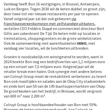
Vandaag heeft Bon 16 vestigingen, in Brussel, Antwerpen,
Luik en Bergen. Tegen 2030 wil de keten dubbel zo groot zijn,
door twee tot vier nieuwe restaurants per jaar te openen.
Vanaf volgend jaar zal dat ook gebeuren
via
franchiseovereenkomsten met zelfstandige uitbaters
,
vertellen CEO Frédéric Duqué en commercieel directeur Bert
Gillis aan zakenkrant De Tijd. De keten mikt op locaties in
treinstations, shoppingcenters en de grote winkelstraten.
Ook de samenwerking met warenhuisketen
INNO
, met
vandaag vier locaties, wil de lunchketen uitbreiden.
Groeien is noodzakelijk om winstgevend te worden, want in
2024 boekte Bon nog een bedrijfsverlies van 1,1 miljoen euro
op een omzet van 7,5 miljoen euro. Volgend jaar wil de
retailer break-even halen. Ook synergie met andere ketens
van Colruyt Group moet de rentabiliteit verbeteren: zo levert
Bon ook maaltijden en salades aan de Okay City stadswinkels
en sinds kort aan 50 van de 145 buurtsupermarkten van Okay.
De grootkeuken van het bedrijf, in Woluwe, wordt vergroot
van 600 m² naar 2.200 m².
Colruyt Group is hoofdaandeelhouder van Bon met 55%.
Wanneer de keten winstgevend wordt, kan Colruyt ze