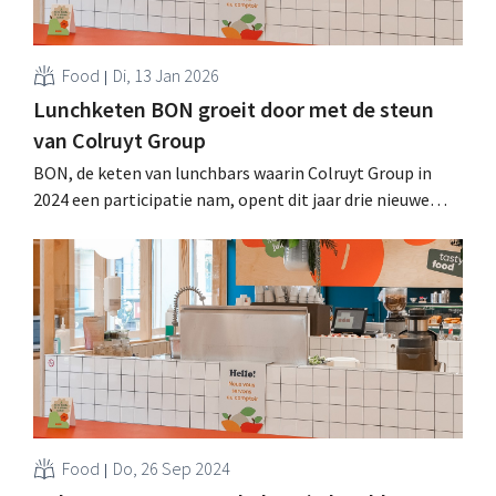
Food
Di, 13 Jan 2026
Lunchketen BON groeit door met de steun
van Colruyt Group
BON, de keten van lunchbars waarin Colruyt Group in
2024 een participatie nam, opent dit jaar drie nieuwe
vestigingen in België en breidt de centrale keuken uit.
Het gemaksaanbod van het bedrijf is ook beschikbaar bij
buurtwinkelketen Okay. .
Food
Do, 26 Sep 2024