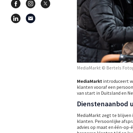
MediaMarkt © Bertels Foto
MediaMarkt
introduceert w
klanten vooraf een persoonl
van start in Duitsland en N
Dienstenaanbod u
MediaMarkt zegt te blijven 
klanten. Persoonlijke afspr
advies op maat en één-op-éé
besparen klanten tijd en k