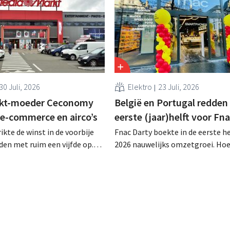
30 Juli, 2026
Elektro
23 Juli, 2026
kt-moeder Ceconomy
België en Portugal redden
 e-commerce en airco’s
eerste (jaar)helft voor Fn
kte de winst in de voorbije
Fnac Darty boekte in de eerste he
en met ruim een vijfde op.
2026 nauwelijks omzetgroei. Ho
rke vraag naar airconditioners
België, Luxemburg en vooral Por
 de webshops, retailmedia en
aardig groeiden, zag de
ts bij aan de groei.
elektronicaretailer de verkopen 
Franse thuismarkt teruglopen.
Ventilatoren en airconditioners
in mei en juni een welgekomen n