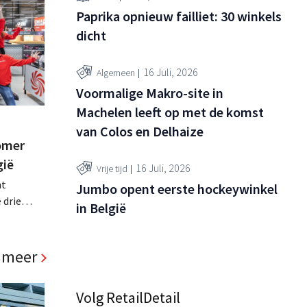
Paprika opnieuw failliet: 30 winkels
dicht
16 Juli, 2026
Algemeen
Voormalige Makro-site in
Machelen leeft op met de komst
van Colos en Delhaize
omer
gië
16 Juli, 2026
Vrije tijd
nt
Jumbo opent eerste hockeywinkel
 drie
in België
rmee
van de
 meer
Volg RetailDetail