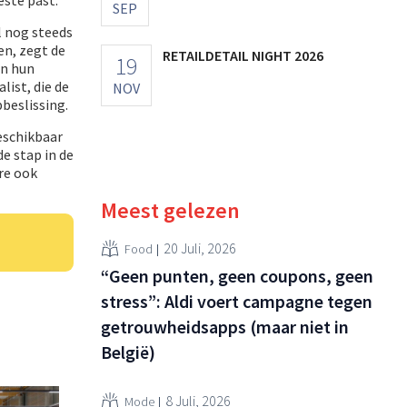
SEP
l nog steeds
en, zegt de
RETAILDETAIL NIGHT 2026
19
in hun
ist, die de
NOV
beslissing.
beschikbaar
e stap in de
re ook
Meest gelezen
20 Juli, 2026
Food
“Geen punten, geen coupons, geen
stress”: Aldi voert campagne tegen
getrouwheidsapps (maar niet in
België)
8 Juli, 2026
Mode