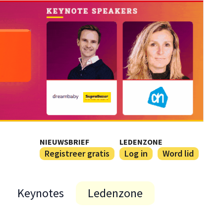
NIEUWSBRIEF
LEDENZONE
Registreer gratis
Log in
Word lid
Keynotes
Ledenzone