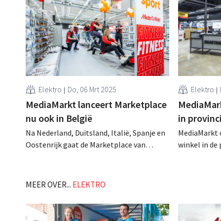
Elektro
Do, 06 Mrt 2025
Elektro
MediaMarkt lanceert Marketplace
MediaMark
nu ook in België
in provin
Na Nederland, Duitsland, Italië, Spanje en
MediaMarkt o
Oostenrijk gaat de Marketplace van
winkel in de
MediaMarkt nu ook van start in België. Op
de grens van
het platform verkopen in een eerste fase
Groothertog
een vijftigtal partners ongeveer 50.000
meteen ook 
MEER OVER...
ELEKTRO
producten die niet in de Belgische winkels
het nieuwe C
verkrijgbaar zijn. .