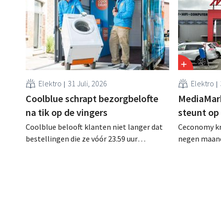
Elektro
31 Juli, 2026
Elektro
Coolblue schrapt bezorgbelofte
MediaMar
na tik op de vingers
steunt op
Coolblue belooft klanten niet langer dat
Ceconomy kri
bestellingen die ze vóór 23.59 uur
negen maand
plaatsen, de volgende dag gratis worden
Naast de ste
bezorgd. De webwinkel past de
droegen ook
formulering aan nadat de Nederlandse
de marktplaa
Reclame Code Commissie oordeelde dat
de belofte misleidend en oneerlijk was.