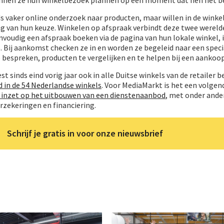
 vaker online onderzoek naar producten, maar willen in de winke
ng van hun keuze. Winkelen op afspraak verbindt deze twee wereld
nvoudig een afspraak boeken via de pagina van hun lokale winkel, 
Bij aankomst checken ze in en worden ze begeleid naar een special
bespreken, producten te vergelijken en te helpen bij een aankoop
est sinds eind vorig jaar ook in alle Duitse winkels van de retailer 
 in de 54 Nederlandse winkels
. Voor MediaMarkt is het een volgend
 inzet op het uitbouwen van een dienstenaanbod
, met onder ande
erzekeringen en financiering.
Schrijf je gratis in voor onze nieuwsbrief