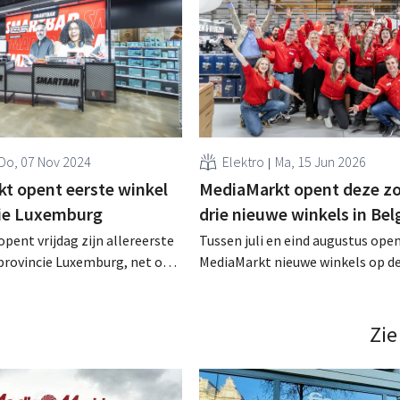
Do, 07 Nov 2024
Elektro
Ma, 15 Jun 2026
t opent eerste winkel
MediaMarkt opent deze z
cie Luxemburg
drie nieuwe winkels in Bel
pent vrijdag zijn allereerste
Tussen juli en eind augustus ope
 provincie Luxemburg, net op
MediaMarkt nieuwe winkels op de
 België en het
Shopping Cora-sites in Rocourt,
dom Luxemburg. Het is
Châtelineau en La Louvière. Daa
de eerste Waalse winkel met
komt het totaal aantal winkels 
Zie
ore-concept. .
elektroketen in het land op 32. .