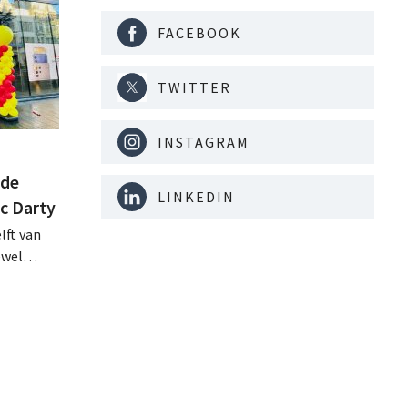
FACEBOOK
TWITTER
INSTAGRAM
 de
LINKEDIN
ac Darty
lft van
ewel
tugal
op de
 brachten
ieuwe