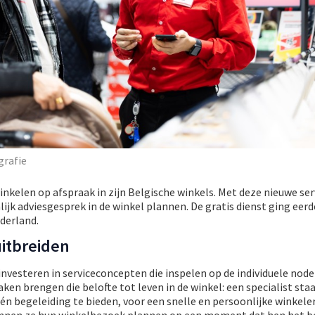
grafie
inkelen op afspraak in zijn Belgische winkels. Met deze nieuwe se
ijk adviesgesprek in de winkel plannen. De gratis dienst ging eerd
ederland.
itbreiden
investeren in serviceconcepten die inspelen op de individuele nod
aken brengen die belofte tot leven in de winkel: een specialist sta
n begeleiding te bieden, voor een snelle en persoonlijke winkeler
unnen ze hun winkelbezoek plannen op een moment dat hen het be