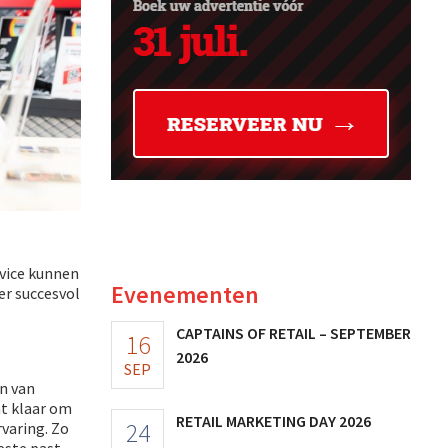
rvice kunnen
Evenementen
er succesvol
CAPTAINS OF RETAIL – SEPTEMBER
16
2026
SEP
en van
at klaar om
RETAIL MARKETING DAY 2026
24
varing. Zo
ste past.