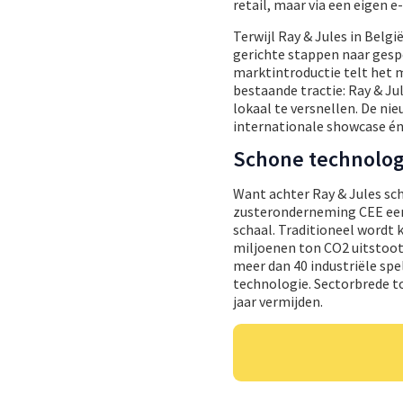
retail, maar via een eige
Terwijl Ray & Jules in Belg
gerichte stappen naar gespec
marktintroductie telt het m
bestaande tractie: Ray & J
lokaal te versnellen. De ni
internationale showcase én
Schone technolog
Want achter Ray & Jules sc
zusteronderneming CEE een 
schaal. Traditioneel wordt k
miljoenen ton CO2 uitstoot.
meer dan 40 industriële spe
technologie. Sectorbrede to
jaar vermijden.