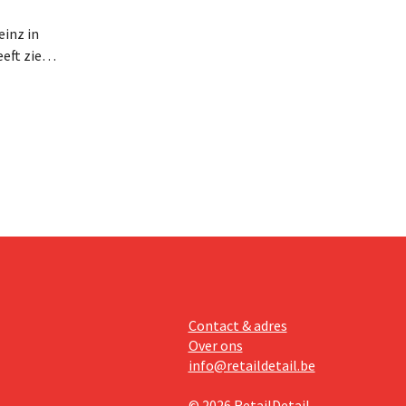
inz in
eft zien
an beter
teringen
Contact & adres
Over ons
info@retaildetail.be
© 2026 RetailDetail