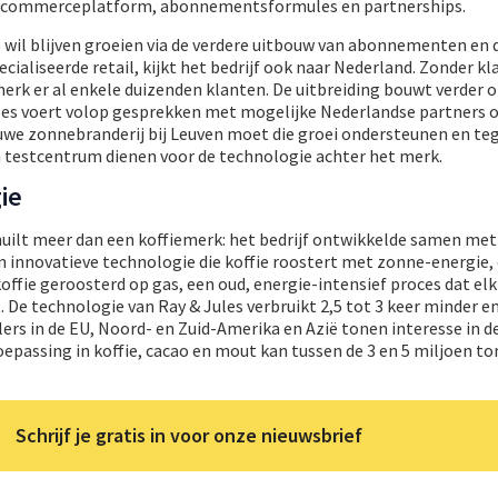
n e-commerceplatform, abonnementsformules en partnerships.
ië wil blijven groeien via de verdere uitbouw van abonnementen en 
ialiseerde retail, kijkt het bedrijf ook naar Nederland. Zonder kl
erk er al enkele duizenden klanten. De uitbreiding bouwt verder o
ules voert volop gesprekken met mogelijke Nederlandse partners 
euwe zonnebranderij bij Leuven moet die groei ondersteunen en tege
 testcentrum dienen voor de technologie achter het merk.
ie
huilt meer dan een koffiemerk: het bedrijf ontwikkelde samen met
innovatieve technologie die koffie roostert met zonne-energie,
offie geroosterd op gas, een oud, energie-intensief proces dat elk
 De technologie van Ray & Jules verbruikt 2,5 tot 3 keer minder en
lers in de EU, Noord- en Zuid-Amerika en Azië tonen interesse in d
epassing in koffie, cacao en mout kan tussen de 3 en 5 miljoen to
Schrijf je gratis in voor onze nieuwsbrief