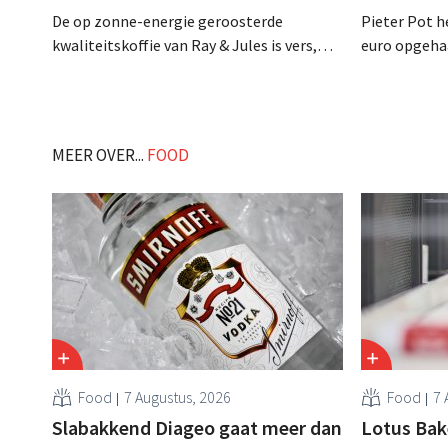
De op zonne-energie geroosterde
Pieter Pot h
kwaliteitskoffie van Ray & Jules is vers,
euro opgehaa
duurzaam en uit eerlijke handel. Na een
websupermark
jaar van ingrijpende veranderingen staat
miljoen eur
de scale-up nu voor een stevige
doorstart, m
stroomversnelling: volgt een
uitbreiden e
MEER OVER...
FOOD
Amerikaanse doorbraak? .
gebruik neme
Food
7 Augustus, 2026
Food
7 
Slabakkend Diageo gaat meer dan
Lotus Bake