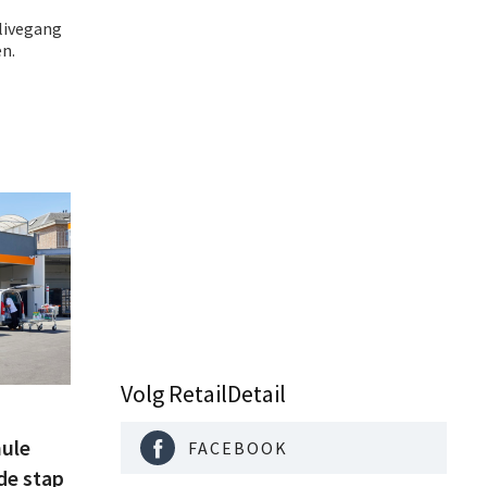
livegang
en.
Volg RetailDetail
ule
FACEBOOK
de stap