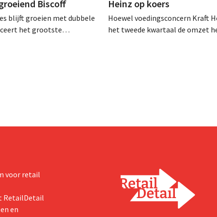
 groeiend Biscoff
Heinz op koers
es blijft groeien met dubbele
Hoewel voedingsconcern Kraft He
anceert het grootste
het tweede kwartaal de omzet he
sprogramma ooit om de
dalen, spreekt het bedrijf toch v
aciteit voor Biscoff uit te
dan verwachte resultaten. De
We moeten dit momentum
multinational verhoogt de inves
en de vooruitzichten.
 voor retail
 RetailDetail
ten en