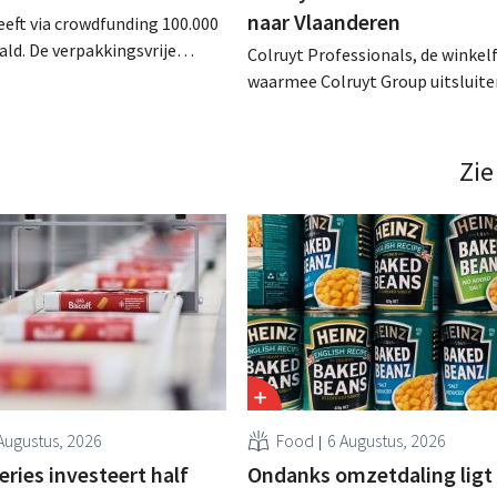
naar Vlaanderen
eeft via crowdfunding 100.000
ld. De verpakkingsvrije
Colruyt Professionals, de winke
t had eerder dit jaar al 1,3
waarmee Colruyt Group uitsluite
o opgehaald voor een
professionele klanten bedient, 
aar wil nu het assortiment
vandaag en volgende week de ee
n nieuwe navulpotten in
winkels in Vlaanderen. De retailer
Zie
n. .
potentieel voor ongeveer tien win
Augustus, 2026
Food
6 Augustus, 2026
ries investeert half
Ondanks omzetdaling ligt 