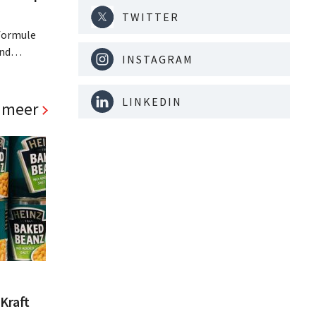
TWITTER
lformule
nd
INSTAGRAM
opent
rste twee
LINKEDIN
 ziet
 meer
kels. .
Kraft