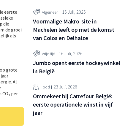
16 Juli, 2026
de eerste
Algemeen
assieke
Voormalige Makro-site in
p die
Machelen leeft op met de komst
om de groei
lijk als
van Colos en Delhaize
16 Juli, 2026
Vrije tijd
Jumbo opent eerste hockeywinkel
 op grote
in België
 jaar
ergie. Al
23 Juli, 2026
Food
e
n CO₂ per
Ommekeer bij Carrefour België:
eerste operationele winst in vijf
jaar