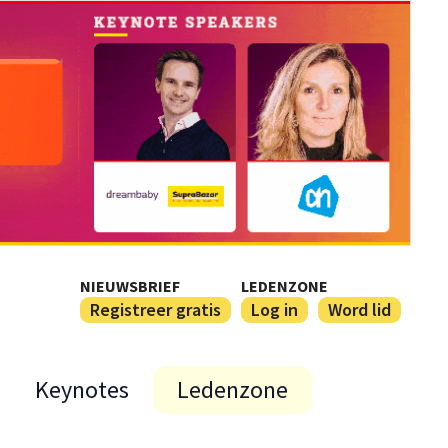
NIEUWSBRIEF
LEDENZONE
Registreer gratis
Log in
Word lid
Keynotes
Ledenzone