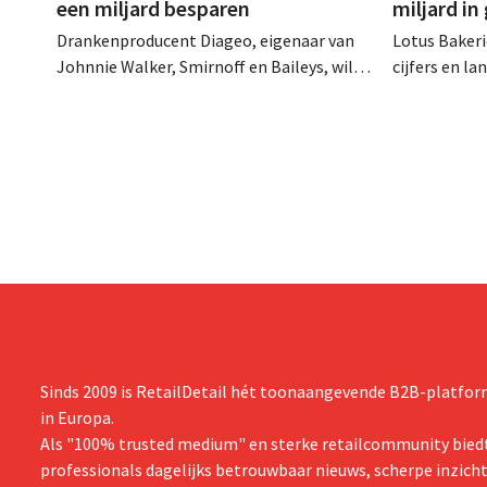
een miljard besparen
miljard in
Drankenproducent Diageo, eigenaar van
Lotus Bakeri
Johnnie Walker, Smirnoff en Baileys, wil
cijfers en l
na een omzetdaling fors in de kosten
investering
snijden en tegelijk investeren in groei voor
productiecap
onder andere Guiness en voorgemixte
breiden: “
cocktails.
grijpen”.
Sinds 2009 is RetailDetail hét toonaangevende B2B-platform
in Europa.
Als "100% trusted medium" en sterke retailcommunity biedt
professionals dagelijks betrouwbaar nieuws, scherpe inzich