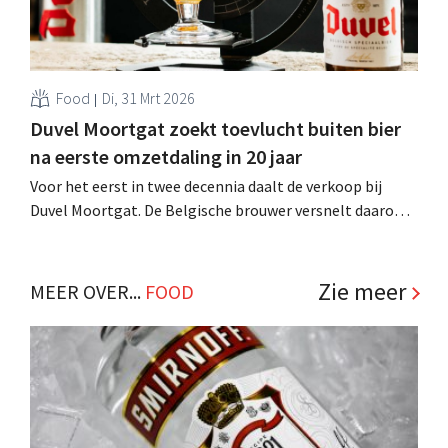
Food
Di, 31 Mrt 2026
Duvel Moortgat zoekt toevlucht buiten bier
na eerste omzetdaling in 20 jaar
Voor het eerst in twee decennia daalt de verkoop bij
Duvel Moortgat. De Belgische brouwer versnelt daarom
de uitrol van alcoholvrije en nieuwe dranken. CEO Michel
Moortgat gaat zelfs voor een energiedrankje en
mogelijk eigen frisdank. .
Zie meer
MEER OVER...
FOOD