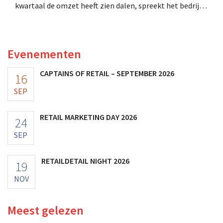
kwartaal de omzet heeft zien dalen, spreekt het bedrijf
toch van beter dan verwachte resultaten. De
multinational verhoogt de investeringen en de
vooruitzichten.
Evenementen
CAPTAINS OF RETAIL – SEPTEMBER 2026
16
SEP
RETAIL MARKETING DAY 2026
24
SEP
RETAILDETAIL NIGHT 2026
19
NOV
Meest gelezen