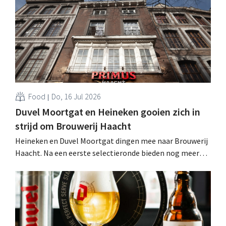
Food
Do, 16 Jul 2026
Duvel Moortgat en Heineken gooien zich in
strijd om Brouwerij Haacht
Heineken en Duvel Moortgat dingen mee naar Brouwerij
Haacht. Na een eerste selectieronde bieden nog meer
dan vijf partijen naar de beursgenoteerde brouwer
achter merken als Primus, Super 8, Tongerlo en
Flandrien. .