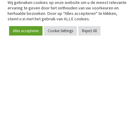
Wij gebruiken cookies op onze website om u de meest relevante
ervaring te geven door het onthouden van uw voorkeuren en
herhaalde bezoeken. Door op "Alles accepteren" te klikken,
stemt u in met het gebruik van ALLE cookies.
Alles accepteren
Cookie Settings
Reject All
Word lid
Sinds 2009 is RetailDetail hét toonaangevende B2B-
platform voor retail in Europa.
Als "100% trusted medium" en sterke retailcommunity biedt
RetailDetail professionals dagelijks betrouwbaar nieuws,
scherpe inzichten en relevante analyses uit de sector.
Daarnaast brengt RetailDetail de markt samen via
inspirerende events en exclusieve retailtours, waar
kennisdeling, netwerking en innovatie centraal staan.