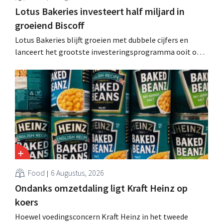
Lotus Bakeries investeert half miljard in
groeiend Biscoff
Lotus Bakeries blijft groeien met dubbele cijfers en
lanceert het grootste investeringsprogramma ooit om
de productiecapaciteit voor Biscoff uit te breiden: “We
moeten dit momentum grijpen”.
Food
6 Augustus, 2026
Ondanks omzetdaling ligt Kraft Heinz op
koers
Hoewel voedingsconcern Kraft Heinz in het tweede