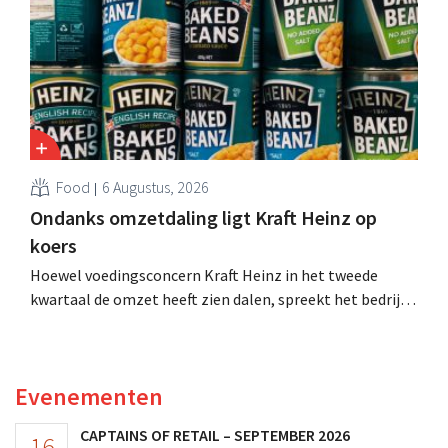
Food
6 Augustus, 2026
Ondanks omzetdaling ligt Kraft Heinz op
koers
Hoewel voedingsconcern Kraft Heinz in het tweede
kwartaal de omzet heeft zien dalen, spreekt het bedrijf
toch van beter dan verwachte resultaten. De
multinational verhoogt de investeringen en de
vooruitzichten.
Evenementen
CAPTAINS OF RETAIL – SEPTEMBER 2026
16