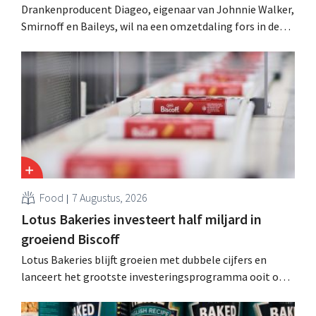
Drankenproducent Diageo, eigenaar van Johnnie Walker,
Smirnoff en Baileys, wil na een omzetdaling fors in de
kosten snijden en tegelijk investeren in groei voor onder
andere Guiness en voorgemixte cocktails.
Food
7 Augustus, 2026
Lotus Bakeries investeert half miljard in
groeiend Biscoff
Lotus Bakeries blijft groeien met dubbele cijfers en
lanceert het grootste investeringsprogramma ooit om
de productiecapaciteit voor Biscoff uit te breiden: “We
moeten dit momentum grijpen”.