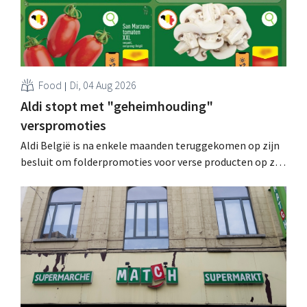
Food
Di, 04 Aug 2026
Aldi stopt met "geheimhouding"
verspromoties
Aldi België is na enkele maanden teruggekomen op zijn
besluit om folderpromoties voor verse producten op zijn
website geheim te houden tot de zondag voor ze in
werking treden: "Onze klanten willen goed
geïnformeerd worden." .