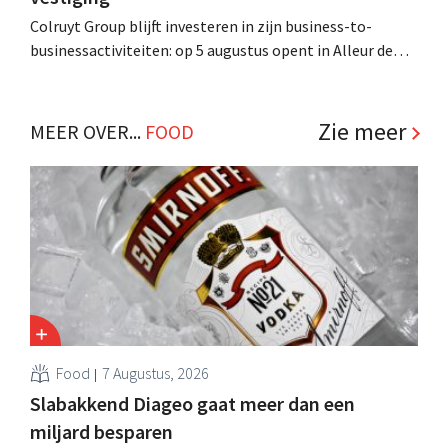
Colruyt Group blijft investeren in zijn business-to-
businessactiviteiten: op 5 augustus opent in Alleur de
achtste vestiging van Colruyt Professionals, de
winkelformule die zich uitsluitend richt op professionele
klanten. .
Zie meer
MEER OVER...
FOOD
Food
7 Augustus, 2026
Slabakkend Diageo gaat meer dan een
miljard besparen