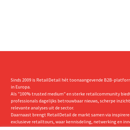
na een omzetdaling fors in de kosten
investering
snijden en tegelijk investeren in groei voor
productiecap
onder andere Guiness en voorgemixte
breiden: “
cocktails.
grijpen”.
Sinds 2009 is RetailDetail hét toonaangevende B2B-platform
in Europa.
Als "100% trusted medium" en sterke retailcommunity biedt
professionals dagelijks betrouwbaar nieuws, scherpe inzich
relevante analyses uit de sector.
Daarnaast brengt RetailDetail de markt samen via inspirere
exclusieve retailtours, waar kennisdeling, netwerking en inn
centraal staan.