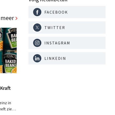
 jaren
 zowel de
FACEBOOK
 meer
TWITTER
INSTAGRAM
LINKEDIN
Kraft
inz in
eft zien