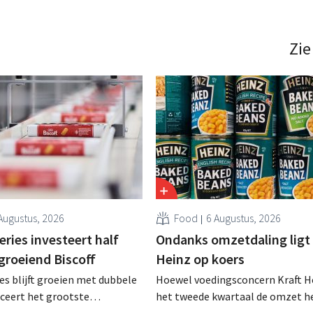
Franse drankenconcern kampt al
sgroep Aurelius betaalt 100
met tegenvallende resultaten in
 voor het broodbeleg. .
Verenigde Staten als China. .
Zie
Augustus, 2026
Food
6 Augustus, 2026
ries investeert half
Ondanks omzetdaling ligt 
 groeiend Biscoff
Heinz op koers
es blijft groeien met dubbele
Hoewel voedingsconcern Kraft He
anceert het grootste
het tweede kwartaal de omzet he