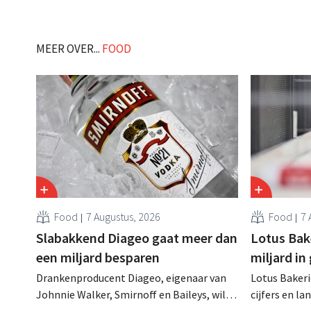
kelderende cognacverkoop en de
investeerder
geopolitieke onzekerheid deden zowel de
miljoen euro
omzet als de winst de dieperik in storten. .
MEER OVER...
FOOD
Food
7 Augustus, 2026
Food
7 
Slabakkend Diageo gaat meer dan
Lotus Bake
een miljard besparen
miljard in
Drankenproducent Diageo, eigenaar van
Lotus Bakeri
Johnnie Walker, Smirnoff en Baileys, wil
cijfers en l