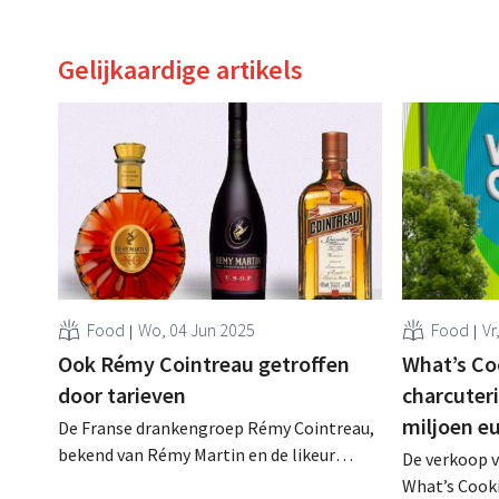
Gelijkaardige artikels
Food
Wo, 04 Jun 2025
Food
Vr
Ook Rémy Cointreau getroffen
What’s Co
door tarieven
charcuter
miljoen e
De Franse drankengroep Rémy Cointreau,
bekend van Rémy Martin en de likeur
De verkoop v
Cointreau, beleeft zware tijden. De
What’s Cooki