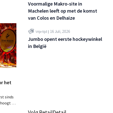
Voormalige Makro-site in
Machelen leeft op met de komst
van Colos en Delhaize
16 Juli, 2026
Vrije tijd
Jumbo opent eerste hockeywinkel
in België
r het
st sinds
rhoogt de
 want het
Volg RetailDetail