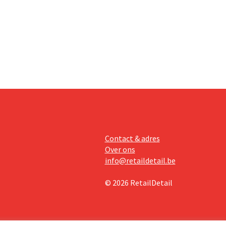
an beter
teringen
Contact & adres
Over ons
info@retaildetail.be
© 2026 RetailDetail