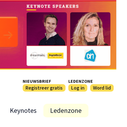
NIEUWSBRIEF
LEDENZONE
Registreer gratis
Log in
Word lid
Keynotes
Ledenzone