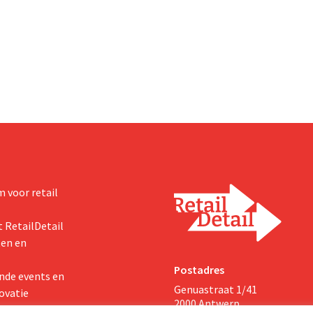
sprogramma ooit om de
dalen, spreekt het bedrijf toch v
aciteit voor Biscoff uit te
dan verwachte resultaten. De
We moeten dit momentum
multinational verhoogt de inves
en de vooruitzichten.
 voor retail
 RetailDetail
ten en
Postadres
nde events en
Genuastraat 1/41
ovatie
2000 Antwerp