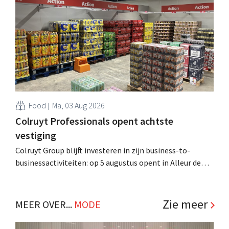
Al is die bestemming voor sommige panden een sluiting.
.
Food
Ma, 03 Aug 2026
Colruyt Professionals opent achtste
vestiging
Colruyt Group blijft investeren in zijn business-to-
businessactiviteiten: op 5 augustus opent in Alleur de
achtste vestiging van Colruyt Professionals, de
winkelformule die zich uitsluitend richt op professionele
klanten. .
Zie meer
MEER OVER...
MODE