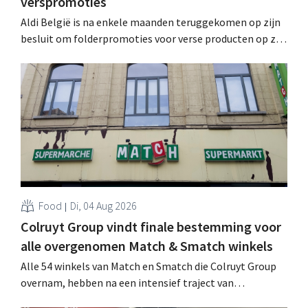
verspromoties
Aldi België is na enkele maanden teruggekomen op zijn
besluit om folderpromoties voor verse producten op zijn
website geheim te houden tot de zondag voor ze in
werking treden: "Onze klanten willen goed
geïnformeerd worden." .
Food
Di, 04 Aug 2026
Colruyt Group vindt finale bestemming voor
alle overgenomen Match & Smatch winkels
Alle 54 winkels van Match en Smatch die Colruyt Group
overnam, hebben na een intensief traject van
tweeënhalf jaar hun definitieve bestemming gevonden.