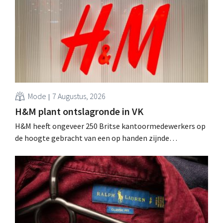
Mode
7 Augustus, 2026
H&M plant ontslagronde in VK
H&M heeft ongeveer 250 Britse kantoormedewerkers op
de hoogte gebracht van een op handen zijnde
reorganisatie die tot banenverlies kan leiden. De
sanering volgt op eerdere ingrepen in Nederland, België
en Spanje waarbij al honderden jobs verloren gingen.