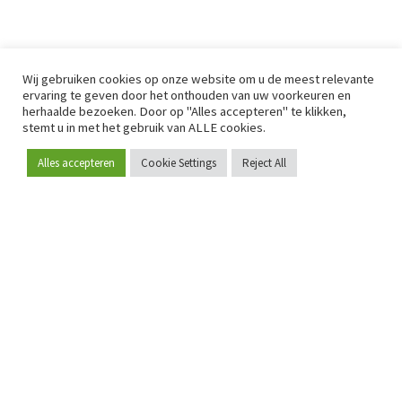
Wij gebruiken cookies op onze website om u de meest relevante
ervaring te geven door het onthouden van uw voorkeuren en
herhaalde bezoeken. Door op "Alles accepteren" te klikken,
stemt u in met het gebruik van ALLE cookies.
Alles accepteren
Cookie Settings
Reject All
Word lid
Sinds 2009 is RetailDetail hét toonaangevende B2B-
platform voor retail in Europa.
Als "100% trusted medium" en sterke retailcommunity biedt
RetailDetail professionals dagelijks betrouwbaar nieuws,