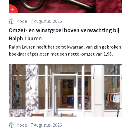
Mode
7 Augustus, 2026
Omzet- en winstgroei boven verwachting bij
Ralph Lauren
Ralph Lauren heeft het eerst kwartaal van zijn gebroken
boekjaar afgesloten met een netto-omzet van 1,96
miljard dollar (ongeveer 1,7 miljard euro), wat 14% meer
is dan een jaar eerder. Na die beter dan verwachte start
verhoogt het bedrijf ook zijn vooruitzichten voor het
volledige boekjaar.
Mode
7 Augustus, 2026