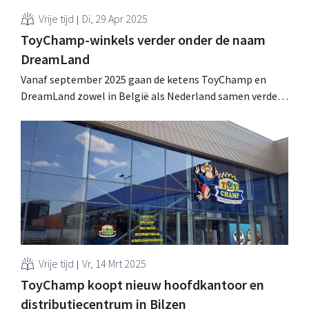
Vrije tijd
Di, 29 Apr 2025
ToyChamp-winkels verder onder de naam
DreamLand
Vanaf september 2025 gaan de ketens ToyChamp en
DreamLand zowel in België als Nederland samen verder
onder de merknaam DreamLand. Dat merk zal een nieuw
logo en een nieuwe invulling krijgen. .
Vrije tijd
Vr, 14 Mrt 2025
ToyChamp koopt nieuw hoofdkantoor en
distributiecentrum in Bilzen