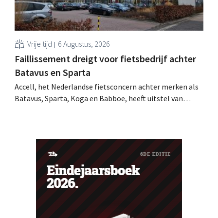
Vrije tijd
6 Augustus, 2026
Faillissement dreigt voor fietsbedrijf achter
Batavus en Sparta
Accell, het Nederlandse fietsconcern achter merken als
Batavus, Sparta, Koga en Babboe, heeft uitstel van
betaling gekregen, wat vaak de voorbode is van een
faillissement. Overnamegesprekken met een
Singaporese investeringsmaatschappij sprongen af.