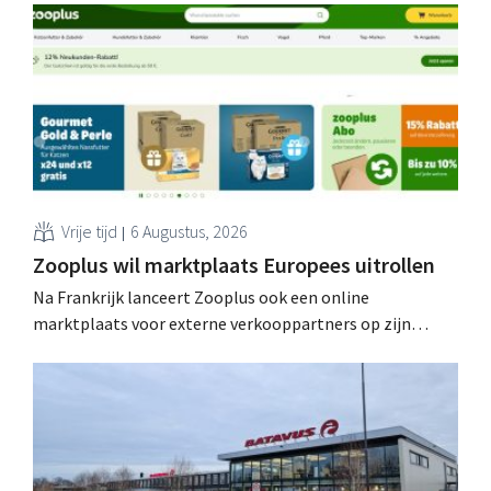
spreekt van een “historisch sterk resultaat”.
Vrije tijd
6 Augustus, 2026
Zooplus wil marktplaats Europees uitrollen
Na Frankrijk lanceert Zooplus ook een online
marktplaats voor externe verkooppartners op zijn
Duitse thuismarkt. De komende jaren wil de webwinkel
voor huisdierbenodigdheden dat model stapsgewijs
uitbreiden naar andere landen.