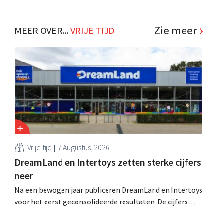
nieuwe merkidentiteit, als startschot van een grootse
marketingcampagne. Een miljoeneninvestering: "Die
gaan we terugverdienen," zegt CEO Koen Nolmans. .
Zie meer
MEER OVER...
VRIJE TIJD
Vrije tijd
7 Augustus, 2026
DreamLand en Intertoys zetten sterke cijfers
neer
Na een bewogen jaar publiceren DreamLand en Intertoys
voor het eerst geconsolideerde resultaten. De cijfers
stemmen CEO Koen Nolmans tot tevredenheid: hij