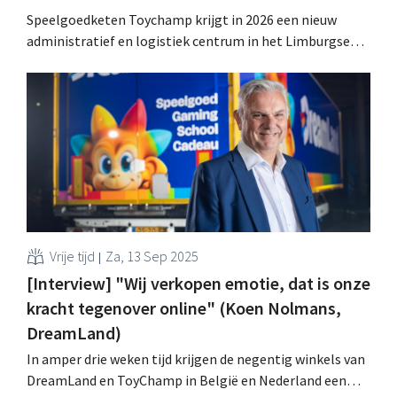
Speelgoedketen Toychamp krijgt in 2026 een nieuw
administratief en logistiek centrum in het Limburgse
Bilzen. De groep koopt daarvoor een pand dat ruim
dubbel zo groot is als het huidige hoofdkantoor in Genk.
.
Vrije tijd
Za, 13 Sep 2025
[Interview] "Wij verkopen emotie, dat is onze
kracht tegenover online" (Koen Nolmans,
DreamLand)
In amper drie weken tijd krijgen de negentig winkels van
DreamLand en ToyChamp in België en Nederland een