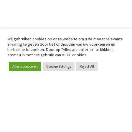
Wij gebruiken cookies op onze website om u de meest relevante
ervaring te geven door het onthouden van uw voorkeuren en
herhaalde bezoeken. Door op "Alles accepteren" te klikken,
stemt u in met het gebruik van ALLE cookies.
Alles accepteren
Cookie Settings
Reject All
Word lid
Sinds 2009 is RetailDetail hét toonaangevende B2B-
platform voor retail in Europa.