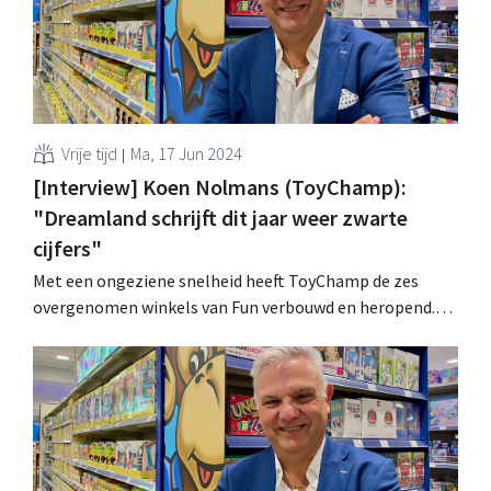
Vrije tijd
Ma, 17 Jun 2024
[Interview] Koen Nolmans (ToyChamp):
"Dreamland schrijft dit jaar weer zwarte
cijfers"
Met een ongeziene snelheid heeft ToyChamp de zes
overgenomen winkels van Fun verbouwd en heropend.
Ook bij Dreamland is de ommekeer ingezet. De sleutel?
Beleving: "Speelgoed is emotie". .