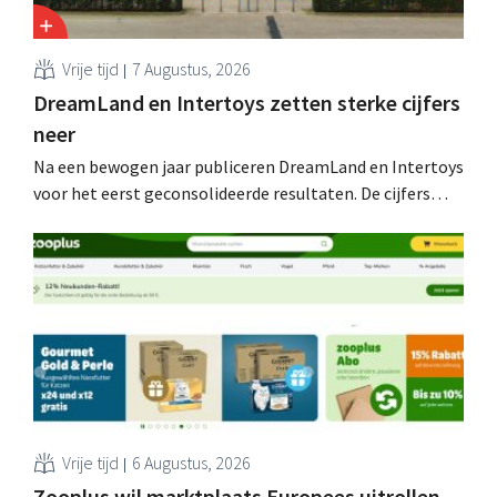
Vrije tijd
7 Augustus, 2026
DreamLand en Intertoys zetten sterke cijfers
neer
Na een bewogen jaar publiceren DreamLand en Intertoys
voor het eerst geconsolideerde resultaten. De cijfers
stemmen CEO Koen Nolmans tot tevredenheid: hij
spreekt van een “historisch sterk resultaat”.
Vrije tijd
6 Augustus, 2026
Zooplus wil marktplaats Europees uitrollen