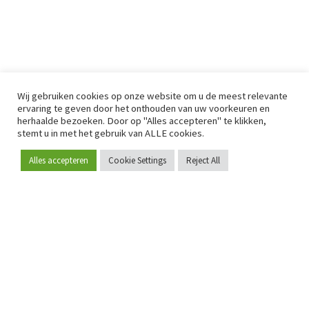
Wij gebruiken cookies op onze website om u de meest relevante
ervaring te geven door het onthouden van uw voorkeuren en
herhaalde bezoeken. Door op "Alles accepteren" te klikken,
stemt u in met het gebruik van ALLE cookies.
Alles accepteren
Cookie Settings
Reject All
Word lid
Sinds 2009 is RetailDetail hét toonaangevende B2B-
platform voor retail in Europa.