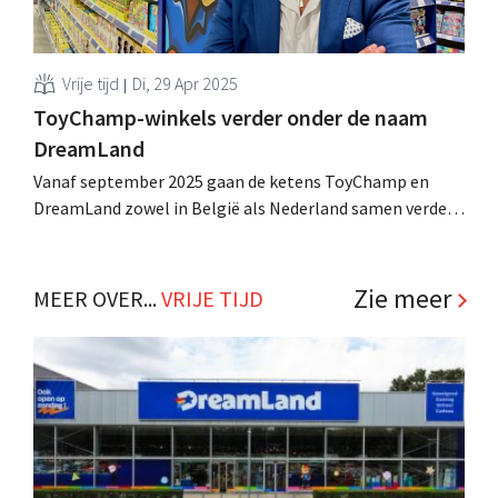
Vrije tijd
Di, 29 Apr 2025
ToyChamp-winkels verder onder de naam
DreamLand
Vanaf september 2025 gaan de ketens ToyChamp en
DreamLand zowel in België als Nederland samen verder
onder de merknaam DreamLand. Dat merk zal een nieuw
logo en een nieuwe invulling krijgen. .
Zie meer
MEER OVER...
VRIJE TIJD