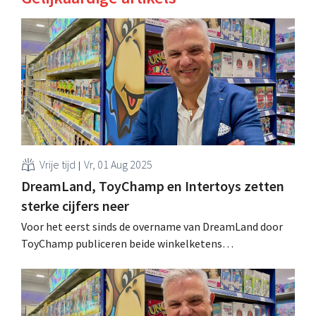
Vrije tijd
Vr, 01 Aug 2025
DreamLand, ToyChamp en Intertoys zetten
sterke cijfers neer
Voor het eerst sinds de overname van DreamLand door
ToyChamp publiceren beide winkelketens
geconsolideerde resultaten. Zoals CEO Koen Nolmans
had beloofd, schrijft de retailer zwarte cijfers. Ook
Intertoys presteert sterk. .