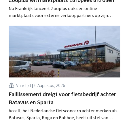
Na Frankrijk lanceert Zooplus ook een online
marktplaats voor externe verkooppartners op zijn
Duitse thuismarkt. De komende jaren wil de webwinkel
voor huisdierbenodigdheden dat model stapsgewijs
uitbreiden naar andere landen.
Vrije tijd
6 Augustus, 2026
Faillissement dreigt voor fietsbedrijf achter
Batavus en Sparta
Accell, het Nederlandse fietsconcern achter merken als
Batavus, Sparta, Koga en Babboe, heeft uitstel van
betaling gekregen, wat vaak de voorbode is van een