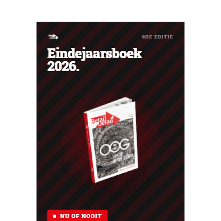
faillissement. Overnamegesprekken met een
Singaporese investeringsmaatschappij sprongen af.