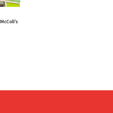
 McColl’s