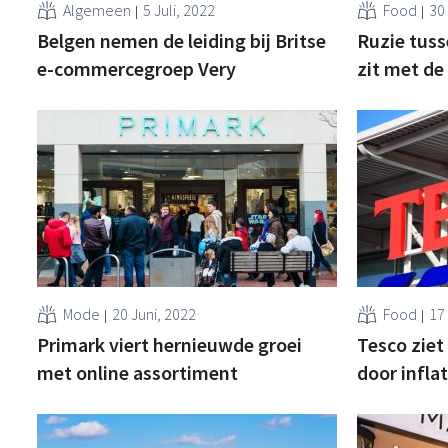
Algemeen
5 Juli, 2022
Food
30
Belgen nemen de leiding bij Britse
Ruzie tuss
e-commercegroep Very
zit met d
Mode
20 Juni, 2022
Food
17
Primark viert hernieuwde groei
Tesco ziet
met online assortiment
door inflat