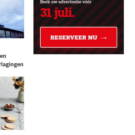
den
erlagingen