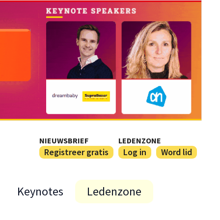
NIEUWSBRIEF
LEDENZONE
Registreer gratis
Log in
Word lid
Keynotes
Ledenzone