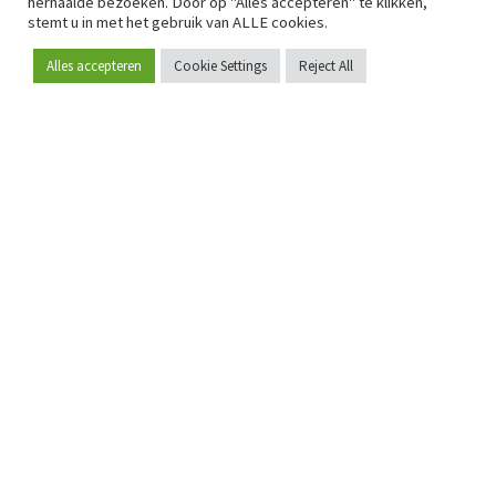
herhaalde bezoeken. Door op "Alles accepteren" te klikken,
stemt u in met het gebruik van ALLE cookies.
Alles accepteren
Cookie Settings
Reject All
Word lid
Sinds 2009 is RetailDetail hét toonaangevende B2B-
platform voor retail in Europa.
Als "100% trusted medium" en sterke retailcommunity biedt
RetailDetail professionals dagelijks betrouwbaar nieuws,
scherpe inzichten en relevante analyses uit de sector.
Daarnaast brengt RetailDetail de markt samen via
inspirerende events en exclusieve retailtours, waar
kennisdeling, netwerking en innovatie centraal staan.