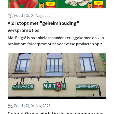
Food
Di, 04 Aug 2026
Aldi stopt met "geheimhouding"
verspromoties
Aldi België is na enkele maanden teruggekomen op zijn
besluit om folderpromoties voor verse producten op zijn
website geheim te houden tot de zondag voor ze in
werking treden: "Onze klanten willen goed
geïnformeerd worden." .
Food
Di, 04 Aug 2026
Colruyt Group vindt finale bestemming voor