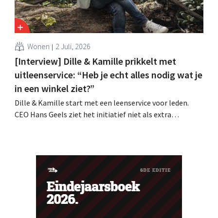
Wonen
2 Juli, 2026
[Interview] Dille & Kamille prikkelt met
uitleenservice: “Heb je echt alles nodig wat je
in een winkel ziet?”
Dille & Kamille start met een leenservice voor leden.
CEO Hans Geels ziet het initiatief niet als extra
verdienmodel, maar als een bewuste prikkel tegen de
wegwerplogica in retail. Tegelijk blijft de keten groeien,
met zeven nieuwe winkels dit jaar en verdere ambities in
België, Duitsland en Frankrijk.