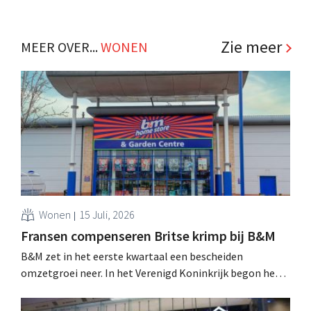
achtste vestiging van Colruyt Professionals, de
winkelformule die zich uitsluitend richt op professionele
klanten. .
Zie meer
MEER OVER...
WONEN
Wonen
15 Juli, 2026
Fransen compenseren Britse krimp bij B&M
B&M zet in het eerste kwartaal een bescheiden
omzetgroei neer. In het Verenigd Koninkrijk begon het
tuin- en buitenseizoen traag, maar groei in Frankrijk en
een betere prestatie van Heron Foods vingen de daling