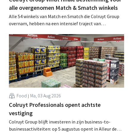
alle overgenomen Match & Smatch winkels
Alle 54 winkels van Match en Smatch die Colruyt Group
overnam, hebben na een intensief traject van
tweeënhalf jaar hun definitieve bestemming gevonden.
Al is die bestemming voor sommige panden een sluiting.
.
Food
Ma, 03 Aug 2026
Colruyt Professionals opent achtste
vestiging
Colruyt Group blijft investeren in zijn business-to-
businessactiviteiten: op 5 augustus opent in Alleur de