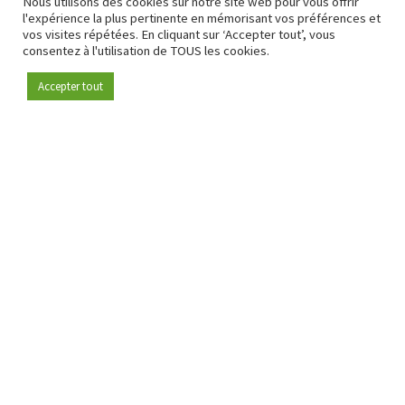
Nous utilisons des cookies sur notre site web pour vous offrir
l'expérience la plus pertinente en mémorisant vos préférences et
vos visites répétées. En cliquant sur ‘Accepter tout’, vous
consentez à l'utilisation de TOUS les cookies.
Accepter tout
Devenez membre
Depuis 2009, RetailDetail est la plateforme B2B de référence
pour le secteur de la distribution en Europe.
En tant que "média 100 % fiable " et communauté dynamique
du secteur de la distribution, RetailDetail propose chaque
jour aux professionnels des actualités fiables, des
informations perspicaces et des analyses pertinentes issues
du secteur.
De plus, RetailDetail rassemble les acteurs du marché à