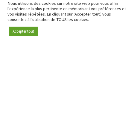
Nous utilisons des cookies sur notre site web pour vous offrir
l'expérience la plus pertinente en mémorisant vos préférences et
vos visites répétées. En cliquant sur ‘Accepter tout’, vous
consentez à l'utilisation de TOUS les cookies.
Accepter tout
Devenez membre
Depuis 2009, RetailDetail est la plateforme B2B de référence
pour le secteur de la distribution en Europe.
En tant que "média 100 % fiable " et communauté dynamique
du secteur de la distribution, RetailDetail propose chaque
jour aux professionnels des actualités fiables, des
informations perspicaces et des analyses pertinentes issues
du secteur.