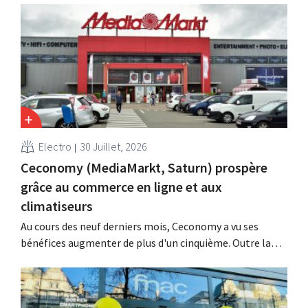
la formulation de cette promesse après que la
Commission néerlandaise du code de la publicité a jugé
que celle-ci était trompeuse et déloyale.
Electro
30 Juillet, 2026
Ceconomy (MediaMarkt, Saturn) prospère
grâce au commerce en ligne et aux
climatiseurs
Au cours des neuf derniers mois, Ceconomy a vu ses
bénéfices augmenter de plus d'un cinquième. Outre la
forte demande en climatiseurs, les boutiques en ligne,
les médias de vente au détail et la place de marché ont
également contribué à cette croissance.