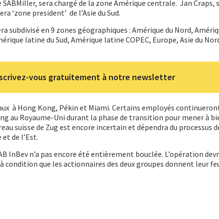
 SABMiller, sera chargé de la zone Amérique centrale. Jan Craps, 
era ‘zone president’ de l’Asie du Sud.
sera subdivisé en 9 zones géographiques : Amérique du Nord, Amériq
érique latine du Sud, Amérique latine COPEC, Europe, Asie du Nord
scrivez-vous gratuitement à notre newsletter
aux à Hong Kong, Pékin et Miami. Certains employés continueron
ing au Royaume-Uni durant la phase de transition pour mener à bi
ureau suisse de Zug est encore incertain et dépendra du processus d
et de l’Est.
 AB InBev n’a pas encore été entièrement bouclée. L’opération devr
, à condition que les actionnaires des deux groupes donnent leur feu