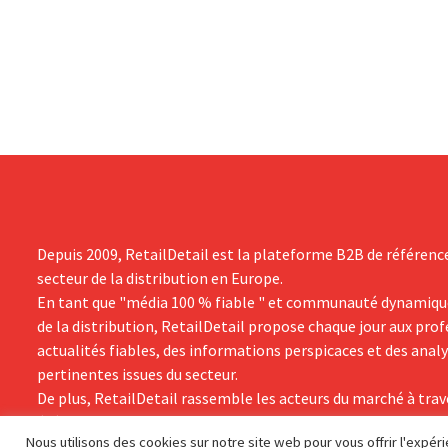
néanmoins état de résultats supérieurs
Promodès et 
aux prévisions. La multinationale
marché belg
augmente ses investissements et revoit
ses prévisions à la hausse.
Depuis 2009, RetailDetail est la plateforme B2B de référenc
secteur de la distribution en Europe.
En tant que "média 100 % fiable " et communauté dynamiqu
de la distribution, RetailDetail propose chaque jour aux pro
actualités fiables, des informations perspicaces et des anal
pertinentes issues du secteur.
De plus, RetailDetail rassemble les acteurs du marché à trav
événements inspirants et des visites exclusives de magasins,
Nous utilisons des cookies sur notre site web pour vous offrir l'expé
des connaissances, le réseautage et l'innovation occupent u