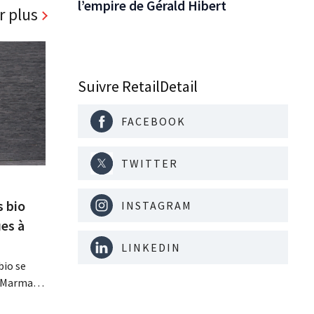
l’empire de Gérald Hibert
r plus
Suivre RetailDetail
FACEBOOK
TWITTER
s bio
INSTAGRAM
es à
LINKEDIN
bio se
, Marma,