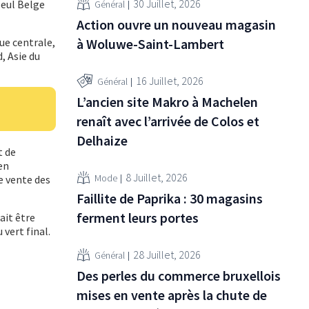
30 Juillet, 2026
seul Belge
Général
Action ouvre un nouveau magasin
ue centrale,
à Woluwe-Saint-Lambert
, Asie du
16 Juillet, 2026
Général
L’ancien site Makro à Machelen
renaît avec l’arrivée de Colos et
Delhaize
t de
en
8 Juillet, 2026
Mode
e vente des
Faillite de Paprika : 30 magasins
ferment leurs portes
ait être
 vert final.
28 Juillet, 2026
Général
Des perles du commerce bruxellois
mises en vente après la chute de