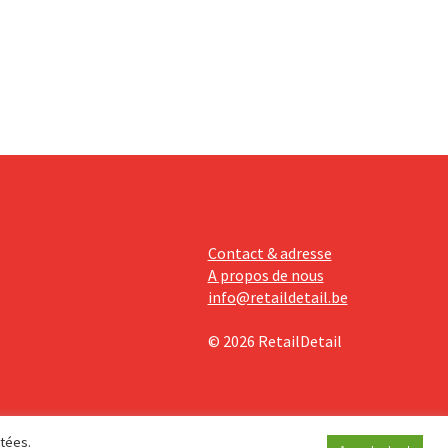
mentaires
ises
davantage
Contact & adresse
A propos de nous
info@retaildetail.be
© 2026 RetailDetail
étées.