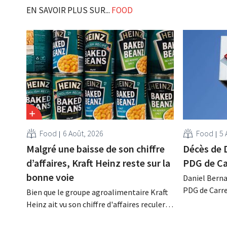
EN SAVOIR PLUS SUR...
FOOD
Food
6 Août, 2026
Food
5 
Malgré une baisse de son chiffre
Décès de 
d’affaires, Kraft Heinz reste sur la
PDG de Ca
bonne voie
Daniel Berna
PDG de Carre
Bien que le groupe agroalimentaire Kraft
décédé dans l
Heinz ait vu son chiffre d'affaires reculer
renforcé les
au deuxième trimestre, l'entreprise fait
l'enseigne, 