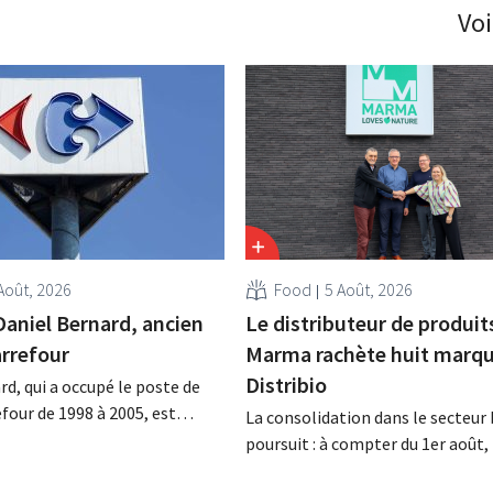
Voi
Août, 2026
Food
5 Août, 2026
Daniel Bernard, ancien
Le distributeur de produit
rrefour
Marma rachète huit marqu
Distribio
rd, qui a occupé le poste de
four de 1998 à 2005, est
La consolidation dans le secteur 
a nuit du 4 au 5 août. Il a
poursuit : à compter du 1er août
 activités internationales de
basée à Tirlemont, reprendra la
mené à bien la fusion avec