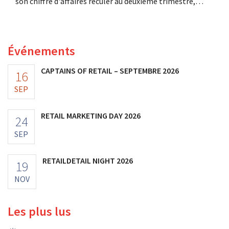
son chiffre d'affaires reculer au deuxième trimestre,
l'entreprise fait néanmoins état de résultats supérieurs
aux prévisions. La multinationale augmente ses
investissements et revoit ses prévisions à la hausse.
Événements
CAPTAINS OF RETAIL – SEPTEMBRE 2026
16
SEP
RETAIL MARKETING DAY 2026
24
SEP
RETAILDETAIL NIGHT 2026
19
NOV
Les plus lus