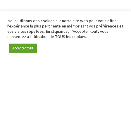
Nous utilisons des cookies sur notre site web pour vous offrir
l'expérience la plus pertinente en mémorisant vos préférences et
vos visites répétées. En cliquant sur ‘Accepter tout’, vous
consentez à l'utilisation de TOUS les cookies.
Accepter tout
Devenez membre
Depuis 2009, RetailDetail est la plateforme B2B de référence
pour le secteur de la distribution en Europe.
En tant que "média 100 % fiable " et communauté dynamique
du secteur de la distribution, RetailDetail propose chaque
jour aux professionnels des actualités fiables, des