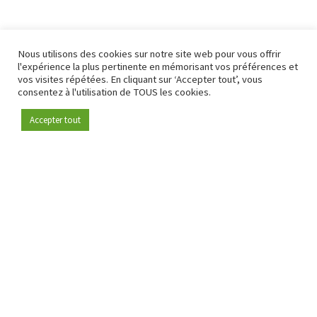
Nous utilisons des cookies sur notre site web pour vous offrir
l'expérience la plus pertinente en mémorisant vos préférences et
vos visites répétées. En cliquant sur ‘Accepter tout’, vous
consentez à l'utilisation de TOUS les cookies.
Accepter tout
Devenez membre
Depuis 2009, RetailDetail est la plateforme B2B de référence
pour le secteur de la distribution en Europe.
En tant que "média 100 % fiable " et communauté dynamique
du secteur de la distribution, RetailDetail propose chaque
jour aux professionnels des actualités fiables, des