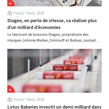
Food
7 Août, 2026
Diageo, en perte de vitesse, va réaliser plus
d’un milliard d’économies
Le fabricant de boissons Diageo, propriétaire des
marques Johnnie Walker, Smirnoff et Baileys, souhaite,
suite à une baisse de son chiffre d'affaires, réduire
considérablement ses coûts tout en investissant dans la
croissance, notamment pour Guinness et les cocktails
prêts à boire.
Food
7 Août, 2026
Lotus Bakeries investit un demi-milliard dans