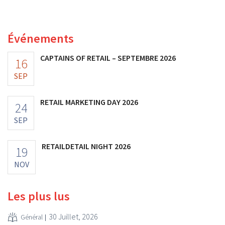
l'entreprise fait néanmoins état de résultats supérieurs
aux prévisions. La multinationale augmente ses
investissements et revoit ses prévisions à la hausse.
Événements
CAPTAINS OF RETAIL – SEPTEMBRE 2026
16
SEP
RETAIL MARKETING DAY 2026
24
SEP
RETAILDETAIL NIGHT 2026
19
NOV
Les plus lus
30 Juillet, 2026
Général