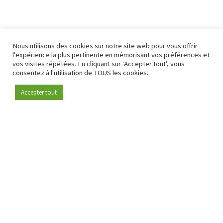
Nous utilisons des cookies sur notre site web pour vous offrir
l'expérience la plus pertinente en mémorisant vos préférences et
vos visites répétées. En cliquant sur ‘Accepter tout’, vous
consentez à l'utilisation de TOUS les cookies.
Accepter tout
Devenez membre
Depuis 2009, RetailDetail est la plateforme B2B de référence
pour le secteur de la distribution en Europe.
En tant que "média 100 % fiable " et communauté dynamique
du secteur de la distribution, RetailDetail propose chaque