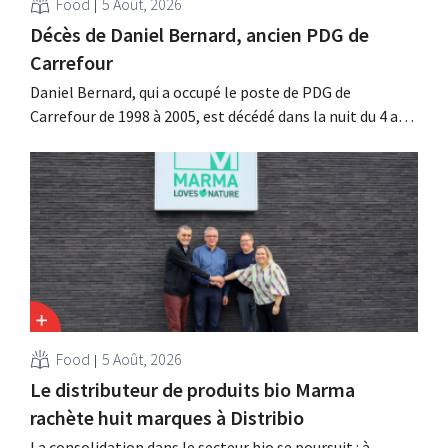
Food
5 Août, 2026
Décès de Daniel Bernard, ancien PDG de
Carrefour
Daniel Bernard, qui a occupé le poste de PDG de
Carrefour de 1998 à 2005, est décédé dans la nuit du 4 au 5
août. Il a renforcé les activités internationales de
l'enseigne, mené à bien la fusion avec Promodès et
racheté GB, alors leader du marché belge.
Food
5 Août, 2026
Le distributeur de produits bio Marma
rachète huit marques à Distribio
La consolidation dans le secteur bio se poursuit : à