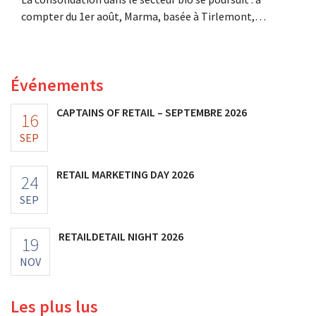
compter du 1er août, Marma, basée à Tirlemont,
reprendra la distribution de huit marques alimentaires
bio de Distribio. Les deux entreprises souhaitent ainsi se
concentrer davantage sur leurs activités principales.
Événements
CAPTAINS OF RETAIL – SEPTEMBRE 2026
16
SEP
RETAIL MARKETING DAY 2026
24
SEP
RETAILDETAIL NIGHT 2026
19
NOV
Les plus lus