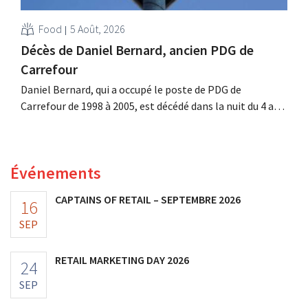
Food
5 Août, 2026
Décès de Daniel Bernard, ancien PDG de
Carrefour
Daniel Bernard, qui a occupé le poste de PDG de
Carrefour de 1998 à 2005, est décédé dans la nuit du 4 au 5
août. Il a renforcé les activités internationales de
l'enseigne, mené à bien la fusion avec Promodès et
racheté GB, alors leader du marché belge.
Événements
CAPTAINS OF RETAIL – SEPTEMBRE 2026
16
SEP
RETAIL MARKETING DAY 2026
24
SEP