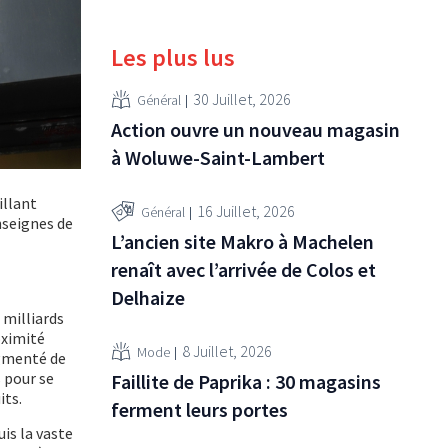
Les plus lus
30 Juillet, 2026
Général
Action ouvre un nouveau magasin
à Woluwe-Saint-Lambert
illant
16 Juillet, 2026
Général
nseignes de
L’ancien site Makro à Machelen
renaît avec l’arrivée de Colos et
Delhaize
 milliards
oximité
8 Juillet, 2026
Mode
ugmenté de
s pour se
Faillite de Paprika : 30 magasins
its.
ferment leurs portes
uis la vaste