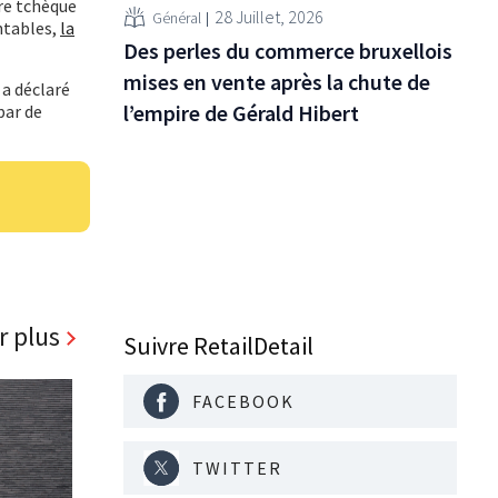
ire tchèque
28 Juillet, 2026
Général
ntables,
la
Des perles du commerce bruxellois
mises en vente après la chute de
 a déclaré
l’empire de Gérald Hibert
par de
r plus
Suivre RetailDetail
FACEBOOK
TWITTER