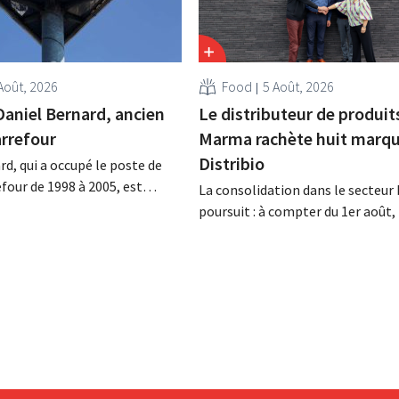
Août, 2026
Food
5 Août, 2026
Daniel Bernard, ancien
Le distributeur de produit
rrefour
Marma rachète huit marqu
Distribio
rd, qui a occupé le poste de
four de 1998 à 2005, est
La consolidation dans le secteur 
a nuit du 4 au 5 août. Il a
poursuit : à compter du 1er août
 activités internationales de
basée à Tirlemont, reprendra la
mené à bien la fusion avec
distribution de huit marques ali
racheté GB, alors leader du
bio de Distribio. Les deux entrepr
e.
souhaitent ainsi se concentrer 
sur leurs activités principales.