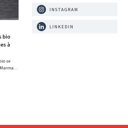
INSTAGRAM
LINKEDIN
s bio
es à
bio se
, Marma,
mentaires
ises
davantage