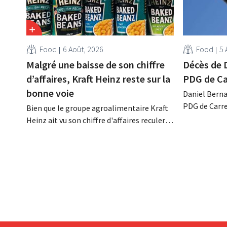
Food
6 Août, 2026
Food
5 
Malgré une baisse de son chiffre
Décès de 
d’affaires, Kraft Heinz reste sur la
PDG de Ca
bonne voie
Daniel Berna
PDG de Carre
Bien que le groupe agroalimentaire Kraft
décédé dans l
Heinz ait vu son chiffre d'affaires reculer
renforcé les
au deuxième trimestre, l'entreprise fait
l'enseigne, 
néanmoins état de résultats supérieurs
Promodès et 
aux prévisions. La multinationale
marché belg
augmente ses investissements et revoit
ses prévisions à la hausse.