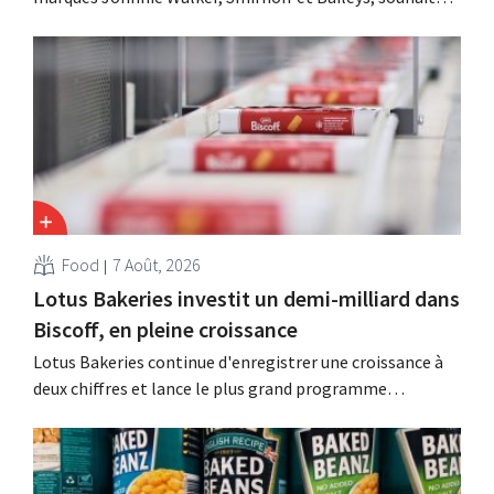
suite à une baisse de son chiffre d'affaires, réduire
considérablement ses coûts tout en investissant dans la
croissance, notamment pour Guinness et les cocktails
prêts à boire.
Food
7 Août, 2026
Lotus Bakeries investit un demi-milliard dans
Biscoff, en pleine croissance
Lotus Bakeries continue d'enregistrer une croissance à
deux chiffres et lance le plus grand programme
d'investissement de son histoire afin d'augmenter la
capacité de production de Biscoff : « Nous devons saisir
cette opportunité ».