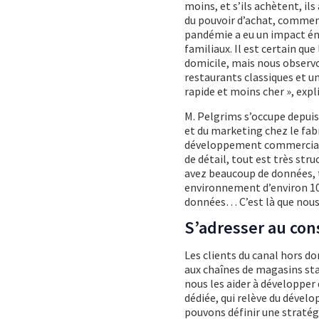
moins, et s’ils achètent, il
du pouvoir d’achat, comment
pandémie a eu un impact én
familiaux. Il est certain q
domicile, mais nous observ
restaurants classiques et un
rapide et moins cher », exp
M. Pelgrims s’occupe depui
et du marketing chez le fabri
développement commercial 
de détail, tout est très str
avez beaucoup de données, to
environnement d’environ 10
données… C’est là que nous 
S’adresser au co
Les clients du canal hors dom
aux chaînes de magasins st
nous les aider à développer
dédiée, qui relève du dével
pouvons définir une straté