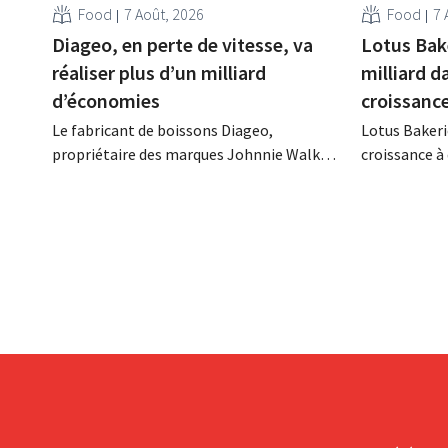
Food
7 Août, 2026
Food
7 
Diageo, en perte de vitesse, va
Lotus Bak
réaliser plus d’un milliard
milliard d
d’économies
croissanc
Le fabricant de boissons Diageo,
Lotus Bakeri
propriétaire des marques Johnnie Walker,
croissance à 
Smirnoff et Baileys, souhaite, suite à une
grand progr
baisse de son chiffre d'affaires, réduire
son histoire
considérablement ses coûts tout en
de productio
investissant dans la croissance,
saisir cette 
notamment pour Guinness et les
cocktails prêts à boire.