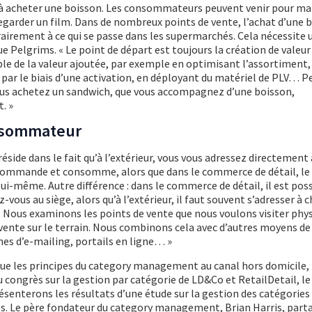
eurs à acheter une boisson. Les consommateurs peuvent venir pour m
 regarder un film. Dans de nombreux points de vente, l’achat d’une 
trairement à ce qui se passe dans les supermarchés. Cela nécessite 
ue Pelgrims. « Le point de départ est toujours la création de vale
e de la valeur ajoutée, par exemple en optimisant l’assortiment
par le biais d’une activation, en déployant du matériel de PLV… P
vous achetez un sandwich, que vous accompagnez d’une boisson,
. »
nsommateur
side dans le fait qu’à l’extérieur, vous vous adressez directement
commande et consomme, alors que dans le commerce de détail, le 
ui-même. Autre différence : dans le commerce de détail, il est pos
ous au siège, alors qu’à l’extérieur, il faut souvent s’adresser à 
« Nous examinons les points de vente que nous voulons visiter ph
vente sur le terrain. Nous combinons cela avec d’autres moyens de
es d’e-mailing, portails en ligne… »
 les principes du category management au canal hors domicile,
u congrès sur la gestion par catégorie de LD&Co et RetailDetail, l
résenterons les résultats d’une étude sur la gestion des catégories
es. Le père fondateur du category management, Brian Harris, part