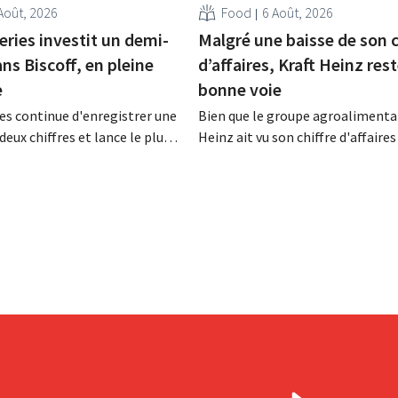
Août, 2026
Food
6 Août, 2026
eries investit un demi-
Malgré une baisse de son c
ans Biscoff, en pleine
d’affaires, Kraft Heinz rest
e
bonne voie
es continue d'enregistrer une
Bien que le groupe agroalimentai
deux chiffres et lance le plus
Heinz ait vu son chiffre d'affaires
amme d'investissement de
au deuxième trimestre, l'entrepri
 afin d'augmenter la capacité
néanmoins état de résultats sup
n de Biscoff : « Nous devons
aux prévisions. La multinational
opportunité ».
augmente ses investissements et
ses prévisions à la hausse.