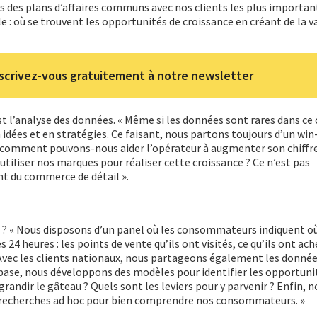
des plans d’affaires communs avec nos clients les plus important
e : où se trouvent les opportunités de croissance en créant de la v
scrivez-vous gratuitement à notre newsletter
est l’analyse des données. « Même si les données sont rares dans ce
 idées et en stratégies. Ce faisant, nous partons toujours d’un win
comment pouvons-nous aider l’opérateur à augmenter son chiffre 
liser nos marques pour réaliser cette croissance ? Ce n’est pas
t du commerce de détail ».
u
 ? « Nous disposons d’un panel où les consommateurs indiquent où 
 24 heures : les points de vente qu’ils ont visités, ce qu’ils ont ach
vec les clients nationaux, nous partageons également les donnée
 base, nous développons des modèles pour identifier les opportuni
randir le gâteau ? Quels sont les leviers pour y parvenir ? Enfin,
echerches ad hoc pour bien comprendre nos consommateurs. »