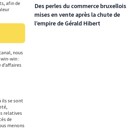
s, afin de
Des perles du commerce bruxellois
aleur
mises en vente après la chute de
l’empire de Gérald Hibert
 canal, nous
-win-win :
d’affaires
ils se sont
eté,
s relatives
tés de
 nous menons