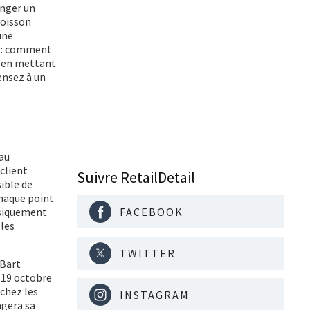
anger un
boisson
une
ur : comment
, en mettant
ensez à un
 au
client
Suivre RetailDetail
sible de
chaque point
FACEBOOK
ysiquement
 les
TWITTER
 Bart
e 19 octobre
 chez les
INSTAGRAM
agera sa