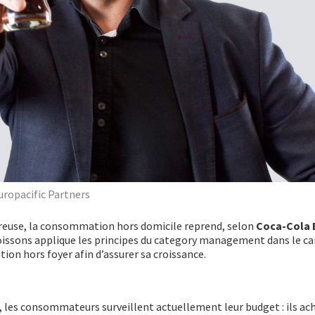
uropacific Partners
reuse, la consommation hors domicile reprend, selon
Coca-Cola 
boissons applique les principes du category management dans le ca
n hors foyer afin d’assurer sa croissance.
 les consommateurs surveillent actuellement leur budget : ils ac