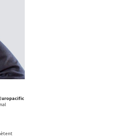
Europacific
nal
hètent