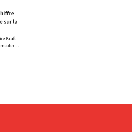
hiffre
e sur la
re Kraft
 reculer
se fait
érieurs
e
 revoit