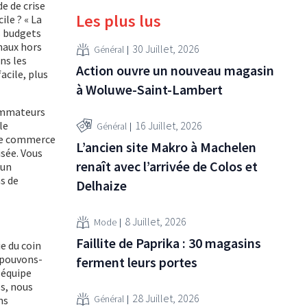
e de crise
Les plus lus
le ? « La
s budgets
anaux hors
30 Juillet, 2026
Général
ns les
Action ouvre un nouveau magasin
acile, plus
à Woluwe-Saint-Lambert
sommateurs
16 Juillet, 2026
le
Général
 le commerce
L’ancien site Makro à Machelen
isée. Vous
renaît avec l’arrivée de Colos et
 un
s de
Delhaize
8 Juillet, 2026
Mode
Faillite de Paprika : 30 magasins
ie du coin
 pouvons-
ferment leurs portes
 équipe
s, nous
28 Juillet, 2026
Général
ns