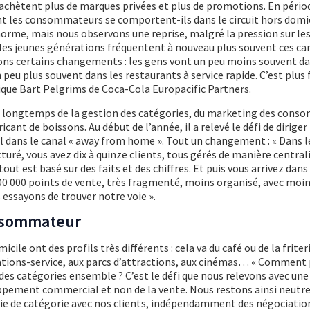
s achètent plus de marques privées et plus de promotions. En périod
 les consommateurs se comportent-ils dans le circuit hors domici
orme, mais nous observons une reprise, malgré la pression sur le
ue les jeunes générations fréquentent à nouveau plus souvent ces c
ons certains changements : les gens vont un peu moins souvent da
 peu plus souvent dans les restaurants à service rapide. C’est plus f
lique Bart Pelgrims de Coca-Cola Europacific Partners.
s longtemps de la gestion des catégories, du marketing des con
cant de boissons. Au début de l’année, il a relevé le défi de diriger 
dans le canal « away from home ». Tout un changement : « Dans
ucturé, vous avez dix à quinze clients, tous gérés de manière central
ut est basé sur des faits et des chiffres. Et puis vous arrivez dans
0 000 points de vente, très fragmenté, moins organisé, avec moin
essayons de trouver notre voie ».
nsommateur
icile ont des profils très différents : cela va du café ou de la friter
ations-service, aux parcs d’attractions, aux cinémas… « Comment
 des catégories ensemble ? C’est le défi que nous relevons avec une
oppement commercial et non de la vente. Nous restons ainsi neutre
gie de catégorie avec nos clients, indépendamment des négociatio