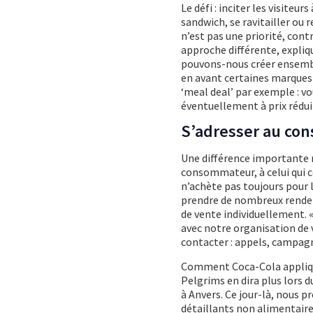
Le défi : inciter les visit
sandwich, se ravitailler ou
n’est pas une priorité, con
approche différente, expliq
pouvons-nous créer ensembl
en avant certaines marques 
‘meal deal’ par exemple : 
éventuellement à prix réduit
S’adresser au co
Une différence importante ré
consommateur, à celui qui 
n’achète pas toujours pour l
prendre de nombreux rendez-v
de vente individuellement. 
avec notre organisation de 
contacter : appels, campagn
Comment Coca-Cola applique
Pelgrims en dira plus lors d
à Anvers. Ce jour-là, nous p
détaillants non alimentair