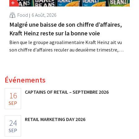
Food
6 Août, 2026
Malgré une baisse de son chiffre d’affaires,
Kraft Heinz reste sur la bonne voie
Bien que le groupe agroalimentaire Kraft Heinz ait vu
son chiffre d'affaires reculer au deuxième trimestre,
l'entreprise fait néanmoins état de résultats supérieurs
aux prévisions. La multinationale augmente ses
investissements et revoit ses prévisions à la hausse.
Événements
CAPTAINS OF RETAIL – SEPTEMBRE 2026
16
SEP
RETAIL MARKETING DAY 2026
24
SEP