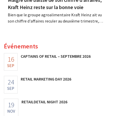
Kraft Heinz reste sur la bonne voie
Bien que le groupe agroalimentaire Kraft Heinz ait vu
son chiffre d'affaires reculer au deuxième trimestre,
l'entreprise fait néanmoins état de résultats supérieurs
aux prévisions. La multinationale augmente ses
investissements et revoit ses prévisions à la hausse.
Événements
CAPTAINS OF RETAIL – SEPTEMBRE 2026
16
SEP
RETAIL MARKETING DAY 2026
24
SEP
RETAILDETAIL NIGHT 2026
19
NOV