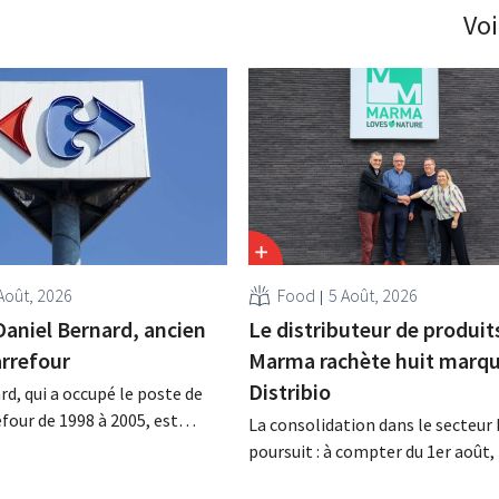
Voi
Août, 2026
Food
5 Août, 2026
Daniel Bernard, ancien
Le distributeur de produit
rrefour
Marma rachète huit marqu
Distribio
rd, qui a occupé le poste de
four de 1998 à 2005, est
La consolidation dans le secteur 
a nuit du 4 au 5 août. Il a
poursuit : à compter du 1er août
 activités internationales de
basée à Tirlemont, reprendra la