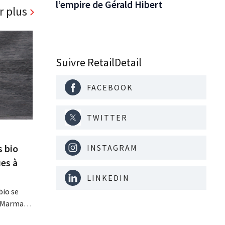
l’empire de Gérald Hibert
r plus
Suivre RetailDetail
FACEBOOK
TWITTER
s bio
INSTAGRAM
es à
LINKEDIN
bio se
, Marma,