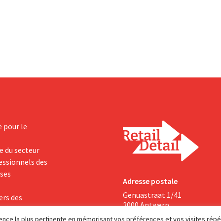
mené à bien la fusion avec
distribution de huit marques ali
racheté GB, alors leader du
bio de Distribio. Les deux entrepr
e.
souhaitent ainsi se concentrer 
sur leurs activités principales.
e pour le
e du secteur
fessionnels des
yses
Adresse postale
Genuastraat 1/41
ers des
2000 Antwerp
 où le partage
rience la plus pertinente en mémorisant vos préférences et vos visites rép