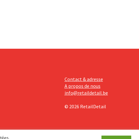
mentaires
ises
davantage
Contact & adresse
A propos de nous
info@retaildetail.be
© 2026 RetailDetail
étées.