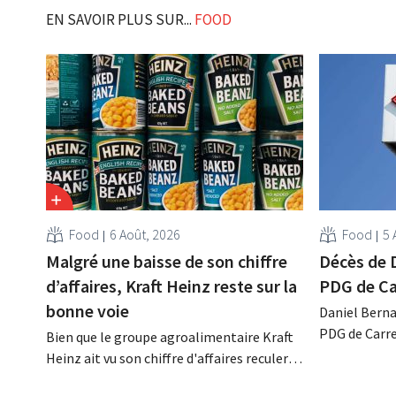
EN SAVOIR PLUS SUR...
FOOD
Food
6 Août, 2026
Food
5 
Malgré une baisse de son chiffre
Décès de 
d’affaires, Kraft Heinz reste sur la
PDG de Ca
bonne voie
Daniel Berna
PDG de Carre
Bien que le groupe agroalimentaire Kraft
décédé dans l
Heinz ait vu son chiffre d'affaires reculer
renforcé les
au deuxième trimestre, l'entreprise fait