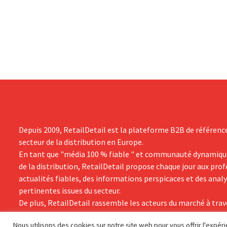
l'enseigne, 
néanmoins état de résultats supérieurs
Promodès et 
aux prévisions. La multinationale
marché belg
augmente ses investissements et revoit
ses prévisions à la hausse.
Depuis 2009, RetailDetail est la plateforme B2B de référenc
secteur de la distribution en Europe.
En tant que "média 100 % fiable " et communauté dynamiqu
de la distribution, RetailDetail propose chaque jour aux pro
actualités fiables, des informations perspicaces et des anal
pertinentes issues du secteur.
De plus, RetailDetail rassemble les acteurs du marché à trav
événements inspirants et des visites exclusives de magasins,
Nous utilisons des cookies sur notre site web pour vous offrir l'expé