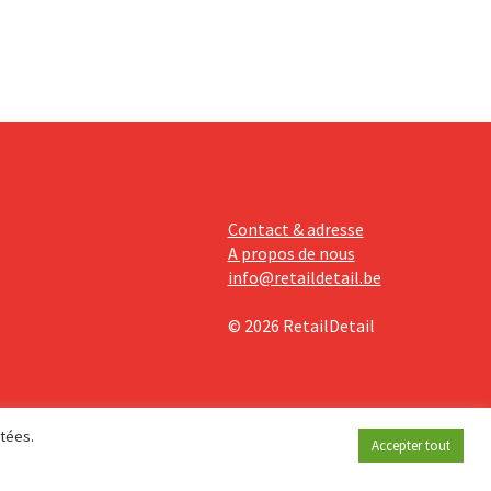
davantage
Contact & adresse
A propos de nous
info@retaildetail.be
© 2026 RetailDetail
étées.
Accepter tout