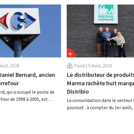
Août, 2026
Food
5 Août, 2026
Daniel Bernard, ancien
Le distributeur de produit
rrefour
Marma rachète huit marqu
Distribio
rd, qui a occupé le poste de
four de 1998 à 2005, est
La consolidation dans le secteur 
a nuit du 4 au 5 août. Il a
poursuit : à compter du 1er août
 activités internationales de
basée à Tirlemont, reprendra la
mené à bien la fusion avec
distribution de huit marques ali
racheté GB, alors leader du
bio de Distribio. Les deux entrepr