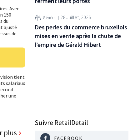
ferment leurs portes
ires. Avec
on 150
28 Juillet, 2026
Général
s du
Des perles du commerce bruxellois
t ajusté
essus de
mises en vente après la chute de
l’empire de Gérald Hibert
vision tient
ts salariaux
 second
cher une
Suivre RetailDetail
r plus
FACEBOOK