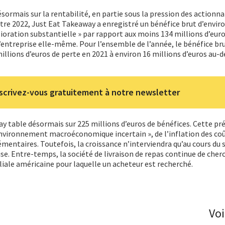
sormais sur la rentabilité, en partie sous la pression des actionna
tre 2022, Just Eat Takeaway a enregistré un bénéfice brut d’envir
lioration substantielle » par rapport aux moins 134 millions d’euro
’entreprise elle-même. Pour l’ensemble de l’année, le bénéfice bru
illions d’euros de perte en 2021 à environ 16 millions d’euros au-d
scrivez-vous gratuitement à notre newsletter
y table désormais sur 225 millions d’euros de bénéfices. Cette pré
vironnement macroéconomique incertain », de l’inflation des coû
mentaires. Toutefois, la croissance n’interviendra qu’au cours du
ise. Entre-temps, la société de livraison de repas continue de cher
liale américaine pour laquelle un acheteur est recherché.
Voi