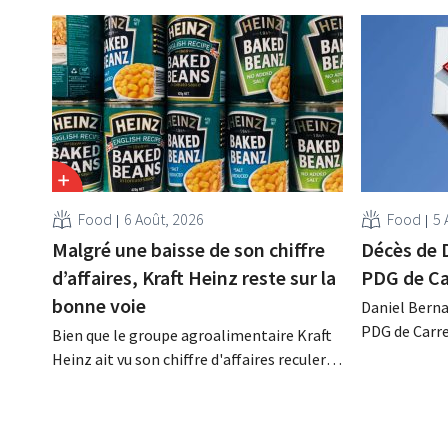
Food
6 Août, 2026
Food
5 
Malgré une baisse de son chiffre
Décès de 
d’affaires, Kraft Heinz reste sur la
PDG de Ca
bonne voie
Daniel Berna
PDG de Carre
Bien que le groupe agroalimentaire Kraft
décédé dans l
Heinz ait vu son chiffre d'affaires reculer
renforcé les
au deuxième trimestre, l'entreprise fait
l'enseigne, 
néanmoins état de résultats supérieurs
Promodès et 
aux prévisions. La multinationale