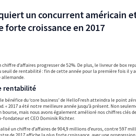
quiert un concurrent américain e
e forte croissance en 2017
n chiffre d’affaires progresser de 52%. De plus, le livreur de box rep
seuil de rentabilité : fin de cette année pour la première fois il y 
e allemande.
 rentabilité
le bénéfice du ‘core business’ de HelloFresh atteindra le point zéro
nd. « 2017 a été notre meilleure année jusqu’à présent. Non seule
n bourse, mais nous avons également amélioré nos chiffres clés d
 co-fondateur et CEO Dominik Richter.
éalisé un chiffre d’affaires de 904,9 millions d’euros, contre 597 mil
tre de 2017 affiche la plus forte croissance, avec une progression 