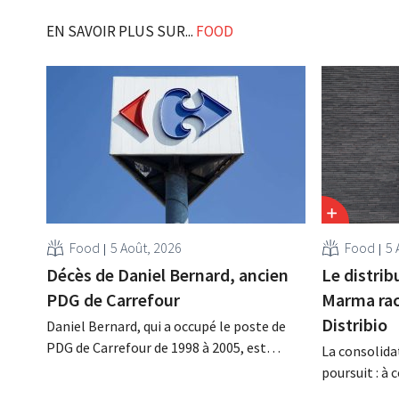
EN SAVOIR PLUS SUR...
FOOD
Food
5 Août, 2026
Food
5 
Décès de Daniel Bernard, ancien
Le distrib
PDG de Carrefour
Marma rac
Distribio
Daniel Bernard, qui a occupé le poste de
PDG de Carrefour de 1998 à 2005, est
La consolida
décédé dans la nuit du 4 au 5 août. Il a
poursuit : à
renforcé les activités internationales de
basée à Tirl