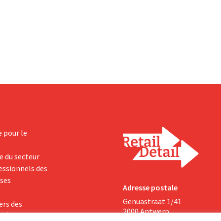
 de huit marques alimentaires
d'entretien ménager, débourser
bio. Les deux entreprises
plusieurs milliards pour le rachat
insi se concentrer davantage
Thorne, un fabricant de complé
ivités principales.
alimentaires.
e pour le
e du secteur
fessionnels des
yses
Adresse postale
Genuastraat 1/41
ers des
2000 Antwerp
 où le partage