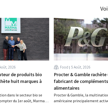
Voi
Août, 2026
Food
5 Août, 2026
uteur de produits bio
Procter & Gamble rachète
hète huit marques à
fabricant de complément
alimentaires
tion dans le secteur bio se
Procter & Gamble, la multinatio
 compter du 1er août, Marma,
américaine principalement active
emont, reprendra la
secteur des produits d'hygiène et