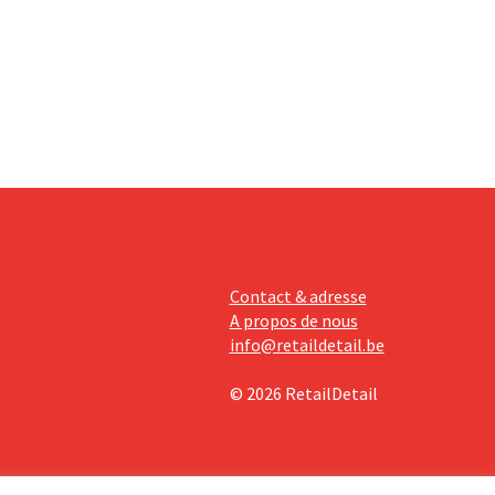
a
 de
ments
Contact & adresse
A propos de nous
info@retaildetail.be
© 2026 RetailDetail