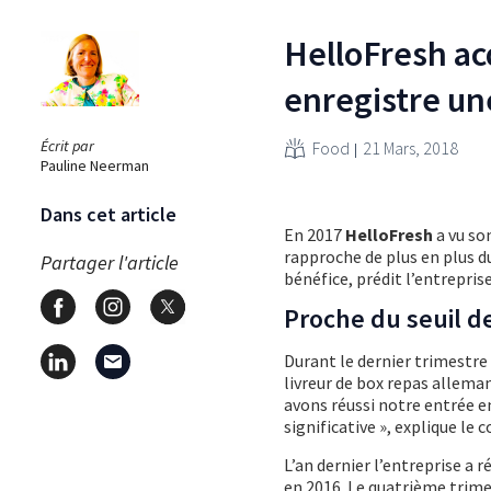
HelloFresh ac
enregistre un
Écrit par
Food
21 Mars, 2018
Pauline Neerman
Dans cet article
En 2017
HelloFresh
a vu so
rapproche de plus en plus du 
Partager l'article
bénéfice, prédit l’entrepris
Proche du seuil de
Durant le dernier trimestre 
livreur de box repas allema
avons réussi notre entrée e
significative », explique le
L’an dernier l’entreprise a r
en 2016. Le quatrième trimes