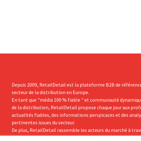
l'enseigne, mené à bien la fusion avec
distribution
Promodès et racheté GB, alors leader du
bio de Distri
marché belge.
souhaitent a
sur leurs act
Depuis 2009, RetailDetail est la plateforme B2B de référenc
secteur de la distribution en Europe.
En tant que "média 100 % fiable " et communauté dynamiqu
de la distribution, RetailDetail propose chaque jour aux pro
actualités fiables, des informations perspicaces et des anal
pertinentes issues du secteur.
De plus, RetailDetail rassemble les acteurs du marché à trav
événements inspirants et des visites exclusives de magasins,