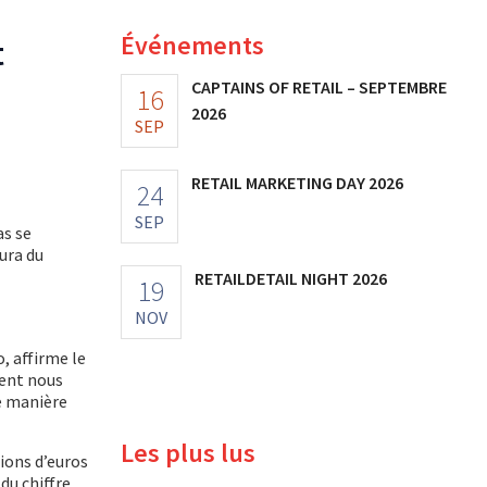
Événements
t
CAPTAINS OF RETAIL – SEPTEMBRE
16
2026
SEP
RETAIL MARKETING DAY 2026
24
SEP
as se
aura du
RETAILDETAIL NIGHT 2026
19
NOV
, affirme le
ment nous
e manière
Les plus lus
lions d’euros
du chiffre