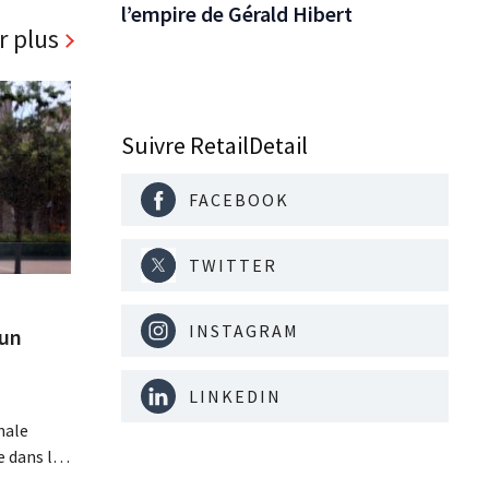
l’empire de Gérald Hibert
r plus
Suivre RetailDetail
FACEBOOK
TWITTER
INSTAGRAM
 un
s
LINKEDIN
nale
 dans le