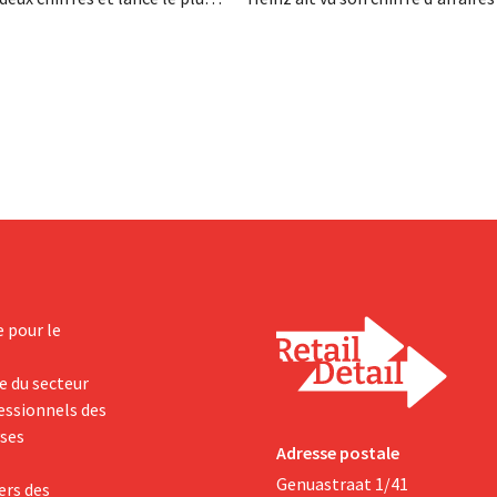
amme d'investissement de
au deuxième trimestre, l'entrepri
 afin d'augmenter la capacité
néanmoins état de résultats sup
n de Biscoff : « Nous devons
aux prévisions. La multinational
opportunité ».
augmente ses investissements et
ses prévisions à la hausse.
e pour le
e du secteur
fessionnels des
yses
Adresse postale
Genuastraat 1/41
ers des