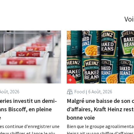
Voi
Août, 2026
Food
6 Août, 2026
eries investit un demi-
Malgré une baisse de son c
ans Biscoff, en pleine
d’affaires, Kraft Heinz rest
e
bonne voie
es continue d'enregistrer une
Bien que le groupe agroalimentai
deux chiffres et lance le plus
Heinz ait vu son chiffre d'affaires