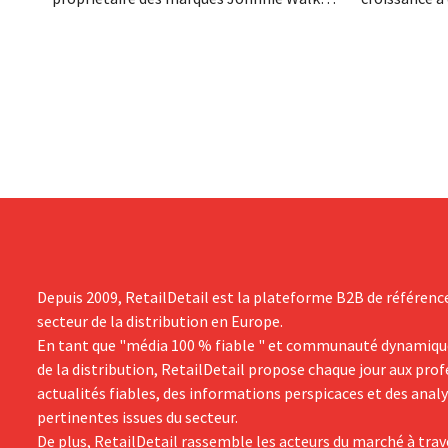
Smirnoff et Baileys, souhaite, suite à une
grand progr
baisse de son chiffre d'affaires, réduire
son histoire
considérablement ses coûts tout en
de productio
investissant dans la croissance,
saisir cette 
notamment pour Guinness et les
cocktails prêts à boire.
Depuis 2009, RetailDetail est la plateforme B2B de référenc
secteur de la distribution en Europe.
En tant que "média 100 % fiable " et communauté dynamiqu
de la distribution, RetailDetail propose chaque jour aux pro
actualités fiables, des informations perspicaces et des anal
pertinentes issues du secteur.
De plus, RetailDetail rassemble les acteurs du marché à trav