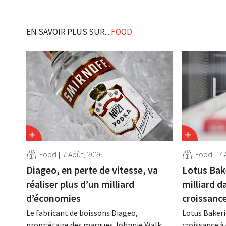
EN SAVOIR PLUS SUR...
FOOD
Food
7 Août, 2026
Food
7 
Diageo, en perte de vitesse, va
Lotus Bak
réaliser plus d’un milliard
milliard d
d’économies
croissanc
Le fabricant de boissons Diageo,
Lotus Bakeri
propriétaire des marques Johnnie Walker,
croissance à 