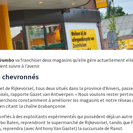
Jumbo
va franchiser deux magasins qu’elle gère actuellement el
nt suivre à l’avenir.
s chevronnés
t de Rijkevorsel, tous deux situés dans la province d’Anvers, pass
hisés, rapporte Gazet van Antwerpen. « Nous voulons rester perti
 cherchons constamment à améliorer les magasins et notre réseau 
l en citant la chaîne brabançonne.
nfiés à des exploitants expérimentés qui possèdent déjà un autre
mbo Balen, reprendront le supermarché de Rijkevorsel, tandis que 
 reprendra (avec Anthony Van Gastel) la succursale de Ranst.