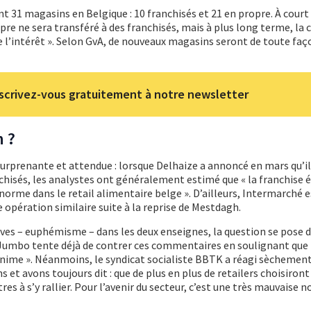
31 magasins en Belgique : 10 franchisés et 21 en propre. À court
re ne sera transféré à des franchisés, mais à plus long terme, la c
 de l’intérêt ». Selon GvA, de nouveaux magasins seront de toute fa
scrivez-vous gratuitement à notre newsletter
n ?
 surprenante et attendue : lorsque Delhaize a annoncé en mars qu’il
chisés, les analystes ont généralement estimé que « la franchise é
 norme dans le retail alimentaire belge ». D’ailleurs, Intermarché e
pération similaire suite à la reprise de Mestdagh.
es – euphémisme – dans les deux enseignes, la question se pose de
 Jumbo tente déjà de contrer ces commentaires en soulignant que 
nime ». Néanmoins, le syndicat socialiste BBTK a réagi sèchement 
s et avons toujours dit : que de plus en plus de retailers choisiront
es à s’y rallier. Pour l’avenir du secteur, c’est une très mauvaise no