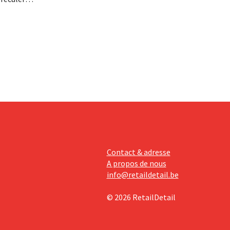
se fait
érieurs
e
 revoit
Contact & adresse
A propos de nous
info@retaildetail.be
© 2026 RetailDetail