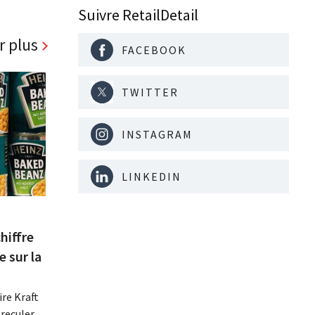
Suivre RetailDetail
r plus
FACEBOOK
TWITTER
INSTAGRAM
LINKEDIN
hiffre
e sur la
re Kraft
 reculer