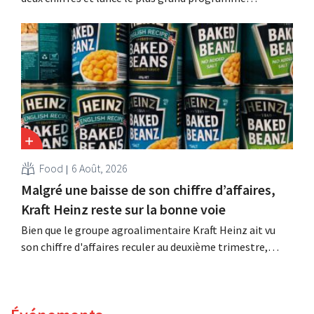
d'investissement de son histoire afin d'augmenter la
capacité de production de Biscoff : « Nous devons saisir
cette opportunité ».
Food
6 Août, 2026
Malgré une baisse de son chiffre d’affaires,
Kraft Heinz reste sur la bonne voie
Bien que le groupe agroalimentaire Kraft Heinz ait vu
son chiffre d'affaires reculer au deuxième trimestre,
l'entreprise fait néanmoins état de résultats supérieurs
aux prévisions. La multinationale augmente ses
investissements et revoit ses prévisions à la hausse.