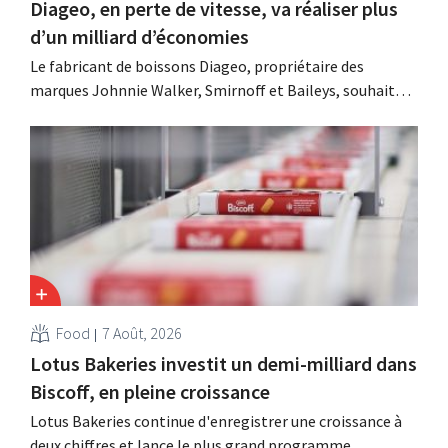
Diageo, en perte de vitesse, va réaliser plus
d’un milliard d’économies
Le fabricant de boissons Diageo, propriétaire des
marques Johnnie Walker, Smirnoff et Baileys, souhaite,
suite à une baisse de son chiffre d'affaires, réduire
considérablement ses coûts tout en investissant dans la
croissance, notamment pour Guinness et les cocktails
prêts à boire.
Food
7 Août, 2026
Lotus Bakeries investit un demi-milliard dans
Biscoff, en pleine croissance
Lotus Bakeries continue d'enregistrer une croissance à
deux chiffres et lance le plus grand programme