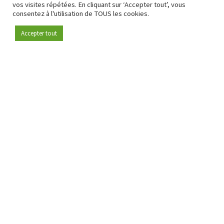
vos visites répétées. En cliquant sur ‘Accepter tout’, vous
consentez à l'utilisation de TOUS les cookies.
Accepter tout
Devenez membre
Depuis 2009, RetailDetail est la plateforme B2B de référence
pour le secteur de la distribution en Europe.
En tant que "média 100 % fiable " et communauté dynamique
du secteur de la distribution, RetailDetail propose chaque
jour aux professionnels des actualités fiables, des
informations perspicaces et des analyses pertinentes issues
du secteur.
De plus, RetailDetail rassemble les acteurs du marché à
travers des événements inspirants et des visites exclusives de