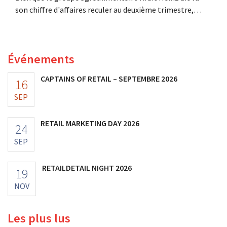
son chiffre d'affaires reculer au deuxième trimestre,
l'entreprise fait néanmoins état de résultats supérieurs
aux prévisions. La multinationale augmente ses
investissements et revoit ses prévisions à la hausse.
Événements
CAPTAINS OF RETAIL – SEPTEMBRE 2026
16
SEP
RETAIL MARKETING DAY 2026
24
SEP
RETAILDETAIL NIGHT 2026
19
NOV
Les plus lus