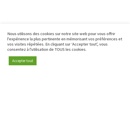
Nous utilisons des cookies sur notre site web pour vous offrir
l'expérience la plus pertinente en mémorisant vos préférences et
vos visites répétées. En cliquant sur ‘Accepter tout’, vous
consentez à l'utilisation de TOUS les cookies.
Accepter tout
Devenez membre
Depuis 2009, RetailDetail est la plateforme B2B de référence
pour le secteur de la distribution en Europe.
En tant que "média 100 % fiable " et communauté dynamique