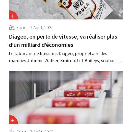
Food
7 Août, 2026
Diageo, en perte de vitesse, va réaliser plus
d’un milliard d’économies
Le fabricant de boissons Diageo, propriétaire des
marques Johnnie Walker, Smirnoff et Baileys, souhaite,
suite à une baisse de son chiffre d'affaires, réduire
considérablement ses coûts tout en investissant dans la
croissance, notamment pour Guinness et les cocktails
prêts à boire.
Food
7 Août, 2026