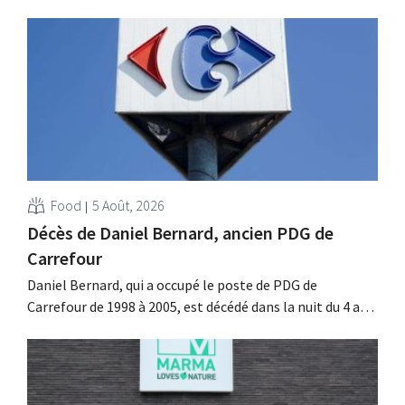
l'entreprise fait néanmoins état de résultats supérieurs
aux prévisions. La multinationale augmente ses
investissements et revoit ses prévisions à la hausse.
Food
5 Août, 2026
Décès de Daniel Bernard, ancien PDG de
Carrefour
Daniel Bernard, qui a occupé le poste de PDG de
Carrefour de 1998 à 2005, est décédé dans la nuit du 4 au 5
août. Il a renforcé les activités internationales de
l'enseigne, mené à bien la fusion avec Promodès et
racheté GB, alors leader du marché belge.