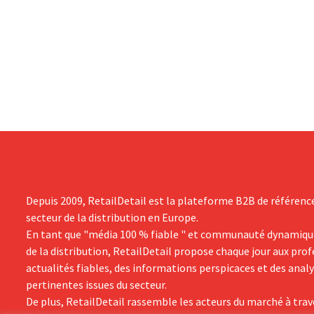
Smirnoff et Baileys, souhaite, suite à une
grand progr
baisse de son chiffre d'affaires, réduire
son histoire
considérablement ses coûts tout en
de productio
investissant dans la croissance,
saisir cette 
notamment pour Guinness et les
cocktails prêts à boire.
Depuis 2009, RetailDetail est la plateforme B2B de référenc
secteur de la distribution en Europe.
En tant que "média 100 % fiable " et communauté dynamiqu
de la distribution, RetailDetail propose chaque jour aux pro
actualités fiables, des informations perspicaces et des anal
pertinentes issues du secteur.
De plus, RetailDetail rassemble les acteurs du marché à trav