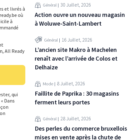
30 Juillet, 2026
Général
 et livrés à
Action ouvre un nouveau magasin
ready.be où
cile à
à Woluwe-Saint-Lambert
 commandé
16 Juillet, 2026
Général
nt
L’ancien site Makro à Machelen
n, All Ready
renaît avec l’arrivée de Colos et
Delhaize
8 Juillet, 2026
Mode
Faillite de Paprika : 30 magasins
ster, qui
 « Dans
ferment leurs portes
açon
son
28 Juillet, 2026
Général
Des perles du commerce bruxellois
mises en vente après la chute de