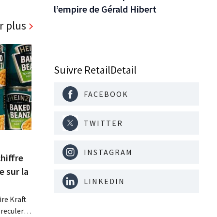
l’empire de Gérald Hibert
r plus
Suivre RetailDetail
FACEBOOK
TWITTER
INSTAGRAM
hiffre
e sur la
LINKEDIN
re Kraft
 reculer