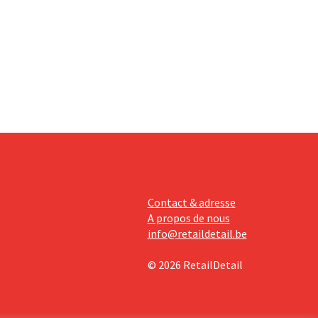
se fait
érieurs
e
 revoit
Contact & adresse
A propos de nous
info@retaildetail.be
© 2026 RetailDetail