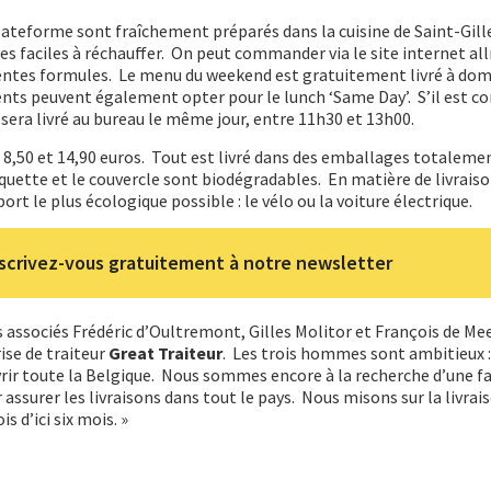
lateforme sont fraîchement préparés dans la cuisine de Saint-Gilles
s faciles à réchauffer. On peut commander via le site internet all
rentes formules. Le menu du weekend est gratuitement livré à domi
lients peuvent également opter pour le lunch ‘Same Day’. S’il est
 sera livré au bureau le même jour, entre 11h30 et 13h00.
e 8,50 et 14,90 euros. Tout est livré dans des emballages totaleme
uette et le couvercle sont biodégradables. En matière de livraiso
rt le plus écologique possible : le vélo ou la voiture électrique.
scrivez-vous gratuitement à notre newsletter
s associés Frédéric d’Oultremont, Gilles Molitor et François de Mee
ise de traiteur
Great Traiteur
. Les trois hommes sont ambitieux :
rir toute la Belgique. Nous sommes encore à la recherche d’une f
assurer les livraisons dans tout le pays. Nous misons sur la livrai
s d’ici six mois. »