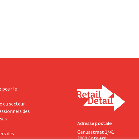
amme d'investissement de
au deuxième trimestre, l'entrepri
 afin d'augmenter la capacité
néanmoins état de résultats sup
n de Biscoff : « Nous devons
aux prévisions. La multinational
opportunité ».
augmente ses investissements et
ses prévisions à la hausse.
e pour le
e du secteur
fessionnels des
yses
Adresse postale
Genuastraat 1/41
ers des
2000 Antwerp