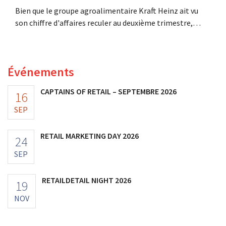
Bien que le groupe agroalimentaire Kraft Heinz ait vu
son chiffre d'affaires reculer au deuxième trimestre,
l'entreprise fait néanmoins état de résultats supérieurs
aux prévisions. La multinationale augmente ses
investissements et revoit ses prévisions à la hausse.
Événements
CAPTAINS OF RETAIL – SEPTEMBRE 2026
16
SEP
RETAIL MARKETING DAY 2026
24
SEP
RETAILDETAIL NIGHT 2026
19
NOV