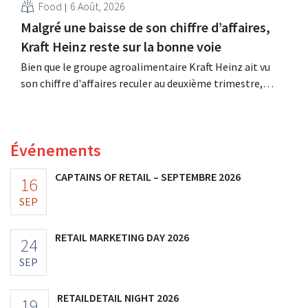
Food
6 Août, 2026
Malgré une baisse de son chiffre d’affaires,
Kraft Heinz reste sur la bonne voie
Bien que le groupe agroalimentaire Kraft Heinz ait vu
son chiffre d'affaires reculer au deuxième trimestre,
l'entreprise fait néanmoins état de résultats supérieurs
aux prévisions. La multinationale augmente ses
investissements et revoit ses prévisions à la hausse.
Événements
CAPTAINS OF RETAIL – SEPTEMBRE 2026
16
SEP
RETAIL MARKETING DAY 2026
24
SEP
RETAILDETAIL NIGHT 2026
19