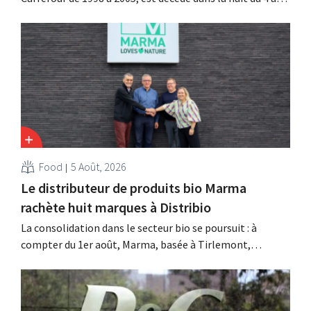
août. Il a renforcé les activités internationales de
l'enseigne, mené à bien la fusion avec Promodès et
racheté GB, alors leader du marché belge.
Food
5 Août, 2026
Le distributeur de produits bio Marma
rachète huit marques à Distribio
La consolidation dans le secteur bio se poursuit : à
compter du 1er août, Marma, basée à Tirlemont,
reprendra la distribution de huit marques alimentaires
bio de Distribio. Les deux entreprises souhaitent ainsi se
concentrer davantage sur leurs activités principales.